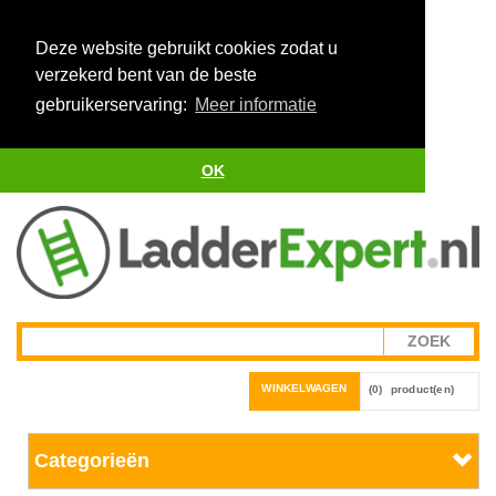
Deze website gebruikt cookies zodat u
verzekerd bent van de beste
gebruikerservaring:
Meer informatie
OK
WINKELWAGEN
(0)
product(en)
Categorieën