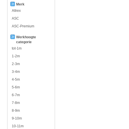
Merk
Altrex
ASC
ASC-Premium
Werkhoogte
categorie
tot-1m
1-2m
2-3m
3-4m
4-5m
5-6m
6-7m
7-8m
8-9m
9-10m
10-11m