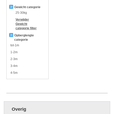
Gewicht categorie
25-30kg
Verwijder
Gewicht
categorie
filter
Opberglengte
categorie
tot-1m
1-2m
2-3m
3-4m
4-5m
Overig