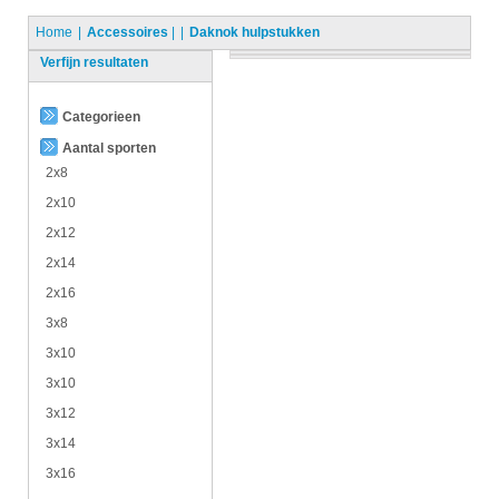
Home
Accessoires
|
Daknok hulpstukken
Verfijn resultaten
Categorieen
Aantal sporten
2x8
2x10
2x12
2x14
2x16
3x8
3x10
3x10
3x12
3x14
3x16