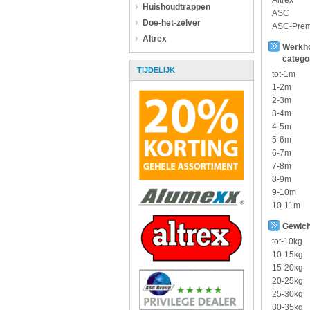
Altrex
Huishoudtrappen
ASC
Doe-het-zelver
ASC-Pre
Altrex
Werkh
catego
TIJDELIJK
tot-1m
1-2m
2-3m
3-4m
4-5m
5-6m
6-7m
7-8m
8-9m
9-10m
10-11m
Gewich
tot-10kg
10-15kg
15-20kg
20-25kg
25-30kg
30-35kg