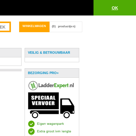
OK
WINKELWAGEN
(0)
product(en)
VEILIG & BETROUWBAAR
BEZORGING PRO+