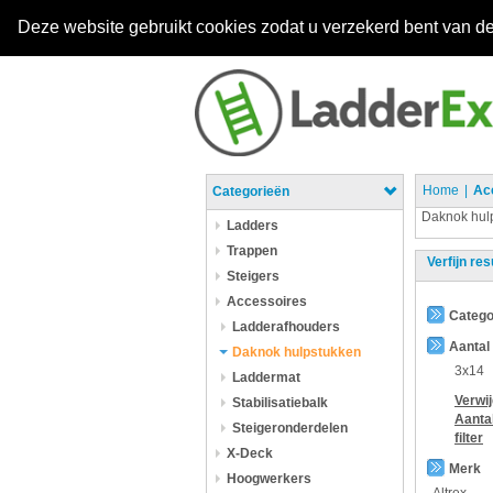
Deze website gebruikt cookies zodat u verzekerd bent van de
Home
Ac
Categorieën
Daknok hul
Ladders
Trappen
Verfijn res
Steigers
Accessoires
Catego
Ladderafhouders
Aantal
Daknok hulpstukken
3x14
Laddermat
Verwi
Stabilisatiebalk
Aanta
Steigeronderdelen
filter
X-Deck
Merk
Hoogwerkers