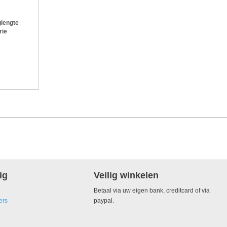
lengte
rie
ig
Veilig winkelen
Betaal via uw eigen bank, creditcard of via
ers
paypal.