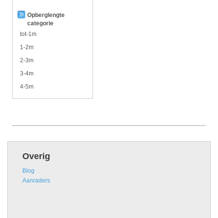
Opberglengte
categorie
tot-1m
1-2m
2-3m
3-4m
4-5m
Overig
Blog
Aanraders