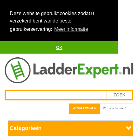
Deze website gebruikt cookies zodat u
verzekerd bent van de beste
gebruikerservaring:
Meer informatie
OK
WINKELWAGEN
(0)
product(en)
Categorieën