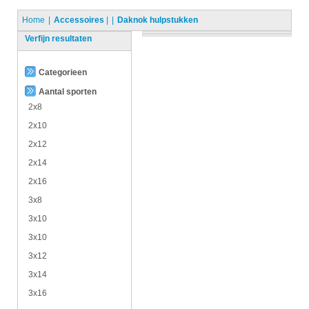
Home
Accessoires
|
Daknok hulpstukken
Verfijn resultaten
Categorieen
Aantal sporten
2x8
2x10
2x12
2x14
2x16
3x8
3x10
3x10
3x12
3x14
3x16