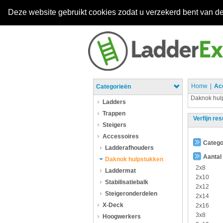
Deze website gebruikt cookies zodat u verzekerd bent van de
Home
Ac
Categorieën
Daknok hul
Ladders
Trappen
Verfijn res
Steigers
Accessoires
Catego
Ladderafhouders
Aantal
Daknok hulpstukken
2x8
Laddermat
2x10
Stabilisatiebalk
2x12
Steigeronderdelen
2x14
X-Deck
2x16
3x8
Hoogwerkers