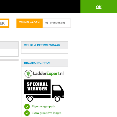
OK
WINKELWAGEN
(0)
product(en)
VEILIG & BETROUWBAAR
BEZORGING PRO+