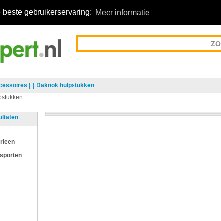
 beste gebruikerservaring:
Meer informatie
cessoires
|
Daknok hulpstukken
pstukken
ultaten
rieen
 sporten