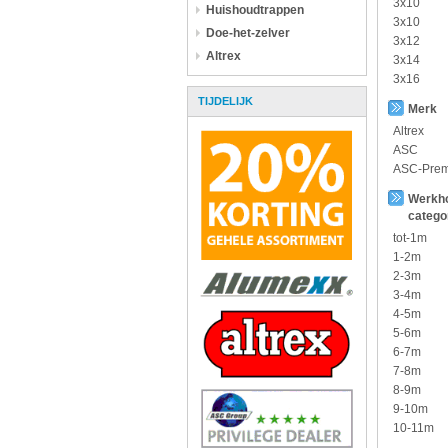
3x10
Huishoudtrappen
3x10
Doe-het-zelver
3x12
Altrex
3x14
3x16
TIJDELIJK
Merk
Altrex
ASC
ASC-Pre
Werkh
catego
tot-1m
1-2m
2-3m
3-4m
4-5m
5-6m
6-7m
7-8m
8-9m
9-10m
10-11m