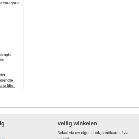
t categorie
lengte
rie
jder
glengte
orie
filter
ig
Veilig winkelen
Betaal via uw eigen bank, creditcard of via