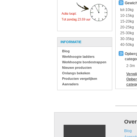
Gewich
tot-10kg
10-15kg
15-20kg
20-25kg
25-30kg
30-35kg
INFORMATIE
40-50kg
Blog
Opberg
Werkhoogte ladders
catego
Werkhoogte bordestrappen
2-3m
Nieuwe producten
Onlangs bekeken
Verwi
Producten vergelijken
Opber
Aanraders
categ
Over
Blog