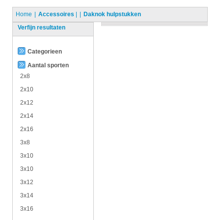
Home
Accessoires
|
Daknok hulpstukken
Verfijn resultaten
Categorieen
Aantal sporten
2x8
2x10
2x12
2x14
2x16
3x8
3x10
3x10
3x12
3x14
3x16