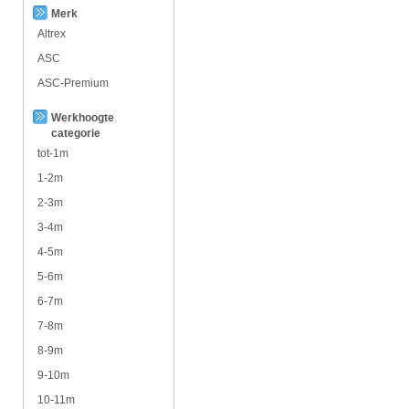
Merk
Altrex
ASC
ASC-Premium
Werkhoogte
categorie
tot-1m
1-2m
2-3m
3-4m
4-5m
5-6m
6-7m
7-8m
8-9m
9-10m
10-11m