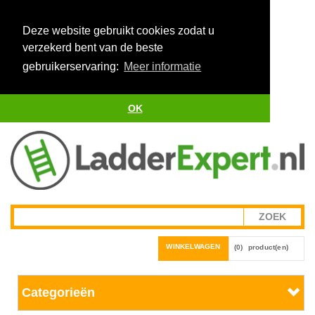
Deze website gebruikt cookies zodat u
verzekerd bent van de beste
gebruikerservaring:
Meer informatie
OK
WINKELWAGEN
(0)
product(en)
Categorieën