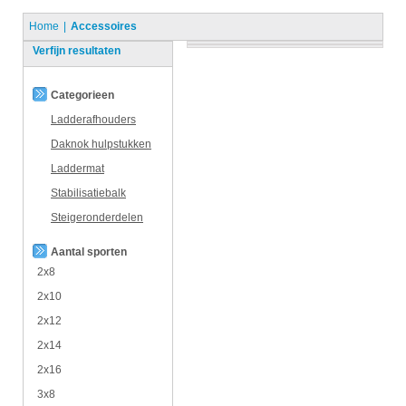
Home
Accessoires
Verfijn resultaten
Categorieen
Ladderafhouders
Daknok hulpstukken
Laddermat
Stabilisatiebalk
Steigeronderdelen
Aantal sporten
2x8
2x10
2x12
2x14
2x16
3x8