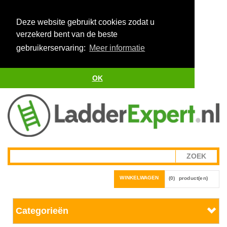
Deze website gebruikt cookies zodat u
verzekerd bent van de beste
gebruikerservaring:
Meer informatie
OK
WINKELWAGEN
(0)
product(en)
Categorieën