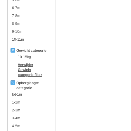
6-7m
7-8m
8-9m
9-10m
10-11m
Gewicht categorie
10-15kg
Verwijder
Gewicht
categorie
filter
Opberglengte
categorie
tot-1m
1-2m
2-3m
3-4m
4-5m