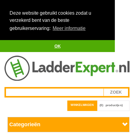
Deze website gebruikt cookies zodat u
verzekerd bent van de beste
gebruikerservaring:
Meer informatie
OK
WINKELWAGEN
(0)
product(en)
Categorieën