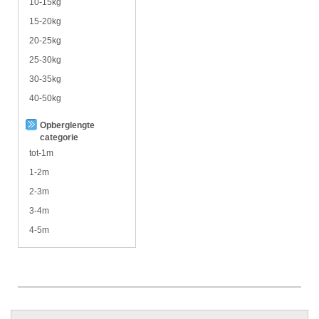
10-15kg
15-20kg
20-25kg
25-30kg
30-35kg
40-50kg
Opberglengte
categorie
tot-1m
1-2m
2-3m
3-4m
4-5m