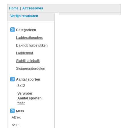
Home
Accessoires
Verfijn resultaten
Categorieen
Ladderafhouders
Daknok hulpstukken
Laddermat
Stabilisatiebalk
Steigeronderdelen
Aantal sporten
3x12
Verwijder
Aantal sporten
filter
Merk
Altrex
ASC