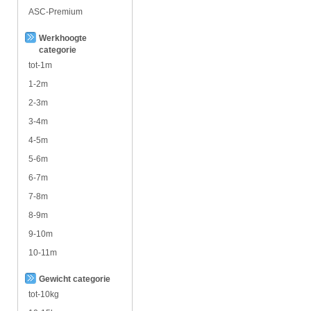
ASC-Premium
Werkhoogte
categorie
tot-1m
1-2m
2-3m
3-4m
4-5m
5-6m
6-7m
7-8m
8-9m
9-10m
10-11m
Gewicht categorie
tot-10kg