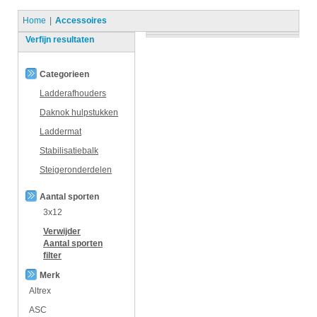
Home
Accessoires
Verfijn resultaten
Categorieen
Ladderafhouders
Daknok hulpstukken
Laddermat
Stabilisatiebalk
Steigeronderdelen
Aantal sporten
3x12
Verwijder
Aantal sporten
filter
Merk
Altrex
ASC