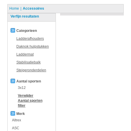
Home
Accessoires
Verfijn resultaten
Categorieen
Ladderafhouders
Daknok hulpstukken
Laddermat
Stabilisatiebalk
Steigeronderdelen
Aantal sporten
3x12
Verwijder
Aantal sporten
filter
Merk
Altrex
ASC