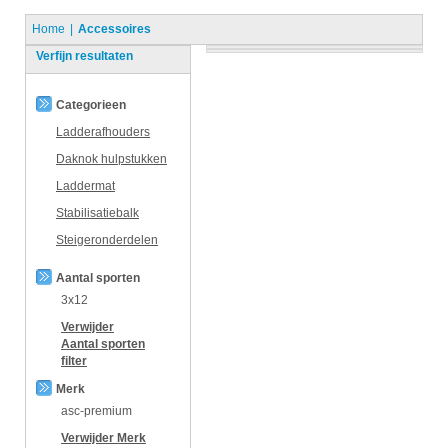
Home
Accessoires
Verfijn resultaten
Categorieen
Ladderafhouders
Daknok hulpstukken
Laddermat
Stabilisatiebalk
Steigeronderdelen
Aantal sporten
3x12
Verwijder
Aantal sporten
filter
Merk
asc-premium
Verwijder
Merk