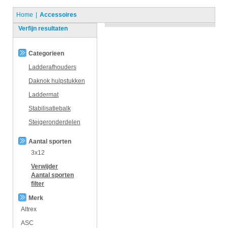
Home
Accessoires
Verfijn resultaten
Categorieen
Ladderafhouders
Daknok hulpstukken
Laddermat
Stabilisatiebalk
Steigeronderdelen
Aantal sporten
3x12
Verwijder
Aantal sporten
filter
Merk
Altrex
ASC