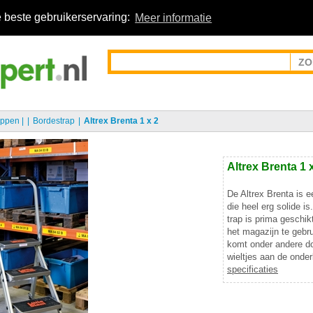
 beste gebruikerservaring:
Meer informatie
appen
|
Bordestrap
Altrex Brenta 1 x 2
Altrex Brenta 1 
De Altrex Brenta is e
die heel erg solide i
trap is prima geschik
het magazijn te gebru
komt onder andere d
wieltjes aan de onde
specificaties