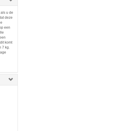
 als u de
 dat deze
ee
 op een
lle
 een
dit komt
n 7 kg.
lage