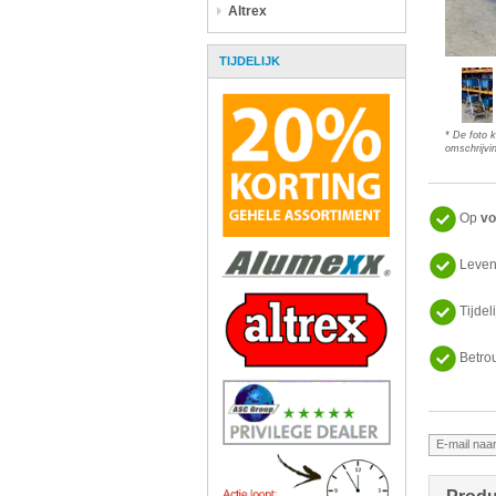
Altrex
TIJDELIJK
* De foto 
omschrijvin
Op
vo
Leven
Tijdel
Betro