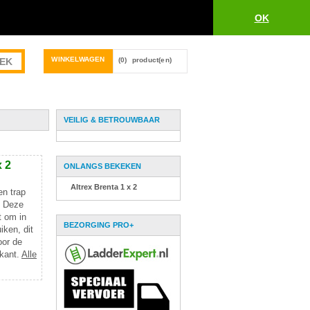
OK
WINKELWAGEN
(0)
product(en)
VEILIG & BETROUWBAAR
x 2
ONLANGS BEKEKEN
Altrex Brenta 1 x 2
en trap
s. Deze
t om in
BEZORGING PRO+
iken, dit
oor de
rkant.
Alle