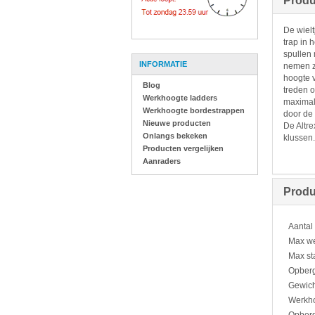
Produ
De wielt
trap in 
spullen 
INFORMATIE
nemen z
hoogte v
Blog
treden o
Werkhoogte ladders
maximale
Werkhoogte bordestrappen
door de 
Nieuwe producten
De Altre
Onlangs bekeken
klussen.
Producten vergelijken
Aanraders
Produ
Aantal
Max w
Max st
Opberg
Gewich
Werkho
Opberg