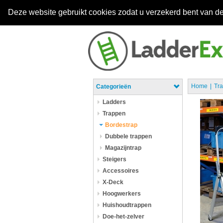
Deze website gebruikt cookies zodat u verzekerd bent van de
Home
Tr
Categorieën
Ladders
Trappen
Bordestrap
Dubbele trappen
Magazijntrap
Steigers
Accessoires
X-Deck
Hoogwerkers
Huishoudtrappen
Doe-het-zelver