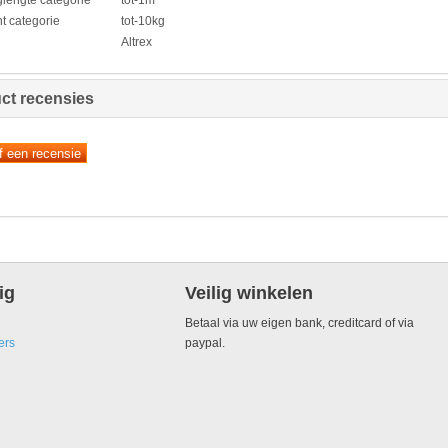
t categorie
tot-10kg
Altrex
ct recensies
ig
Veilig winkelen
Betaal via uw eigen bank, creditcard of via
ers
paypal.