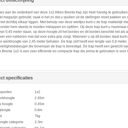
ct omschrijving
jes aan de onderkant van deze 1x2 Altrex Brenta trap zijn heel handig te gebruiken
het magazijn gebruikt, vaak is het zo dat u spullen uit de stellingen moet pakken en
niet dichtbij elkaar liggen. Met behulp van deze wieltjes kunt u de trap makkelijk m
onder hem steeds te moeten inklappen en optillen. Op deze trap kunt u maximaal
an 0,45 meter staan, op deze hoogte zit het bordes en dit bordes beschikt net als a
ver een rubberen mat dat voor extra grip zorgt. Wanneer u op dit bordes staat kunt
 werkhoogte van 2,45 meter behalen. De trap zelf heeft een lengte van 0,8 meter, 
veiligheidsbeugel die bovenaan de trap is bevestigd. De trap heeft een gewicht va
x Brenta 1x2 is een zeer efficiente en compacte trap die prima te gebruiken is voor 
ct specificaties
 sporten
1x2
erkhoogte
2.45m
a hoogte
0.45m
lengte
0.8m
t
7kg
ogte categorie
2-3m
lengte categorie
tot-1m