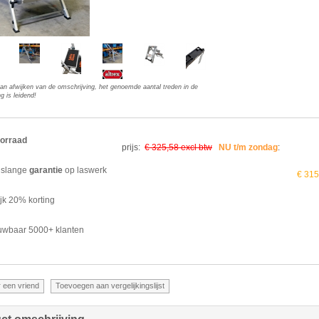
kan afwijken van de omschrijving, het genoemde aantal treden in de
g is leidend!
orraad
prijs:
€ 325,58 excl btw
NU t/m zondag
:
slange
garantie
op laswerk
€ 315
ijk 20% korting
uwbaar 5000+ klanten