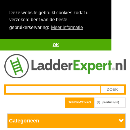
Deze website gebruikt cookies zodat u
verzekerd bent van de beste
gebruikerservaring:
Meer informatie
OK
WINKELWAGEN
(0)
product(en)
Categorieën