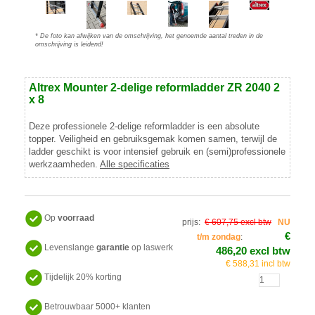
* De foto kan afwijken van de omschrijving, het genoemde aantal treden in de
omschrijving is leidend!
Altrex Mounter 2-delige reformladder ZR 2040 2
x 8
Deze professionele 2-delige reformladder is een absolute
topper. Veiligheid en gebruiksgemak komen samen, terwijl de
ladder geschikt is voor intensief gebruik en (semi)professionele
werkzaamheden.
Alle specificaties
Op
voorraad
prijs:
€ 607,75 excl btw
NU
€
t/m zondag
:
Levenslange
garantie
op laswerk
486,20 excl btw
€ 588,31 incl btw
Tijdelijk 20% korting
Betrouwbaar 5000+ klanten