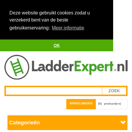
Deze website gebruikt cookies zodat u
verzekerd bent van de beste
gebruikerservaring:
Meer informatie
OK
WINKELWAGEN
(0)
product(en)
Categorieën