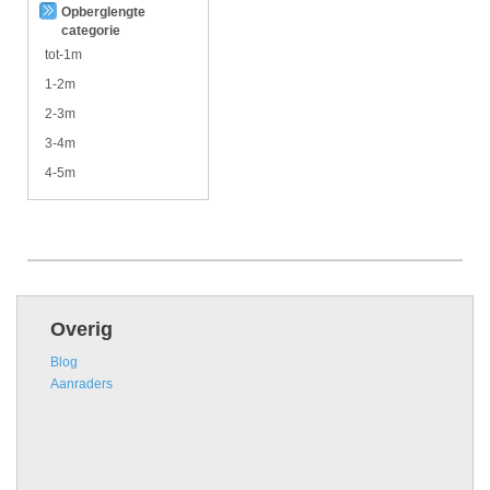
Opberglengte
categorie
tot-1m
1-2m
2-3m
3-4m
4-5m
Overig
Blog
Aanraders