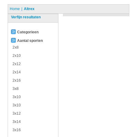
Home
Altrex
Verfijn resultaten
Categorieen
Aantal sporten
2x8
2x10
2x12
2x14
2x16
3x8
3x10
3x10
3x12
3x14
3x16