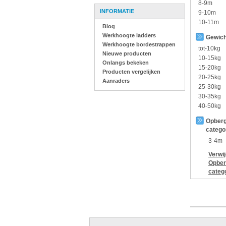
8-9m
INFORMATIE
9-10m
10-11m
Blog
Werkhoogte ladders
Gewich
Werkhoogte bordestrappen
tot-10kg
Nieuwe producten
10-15kg
Onlangs bekeken
15-20kg
Producten vergelijken
20-25kg
Aanraders
25-30kg
30-35kg
40-50kg
Opberg
catego
3-4m
Verwi
Opber
categ