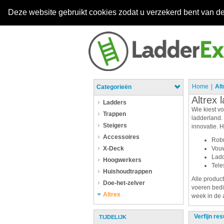
Deze website gebruikt cookies zodat u verzekerd bent van de
Home
Alt
Categorieën
Altrex 
Ladders
Wie kiest v
Trappen
ladderland. 
Steigers
innovatie. 
Accessoires
Robu
X-Deck
Vou
Lad
Hoogwerkers
Tele
Huishoudtrappen
Alle produc
Doe-het-zelver
voeren bedie
Altrex
week in de 
Verfijn res
TIJDELIJK