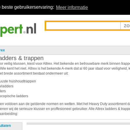
 beste gebruikerservaring:
Meer informatie
rex
ladders & trappen
oor veilig klussen, kiest voor Altrex. Het bekende en betrouwbare merk binnen trap
Wie kent het niet. Altrex is het bekende A-merk dat al 60 jaar staat voor veiligheid, k
Het brede assortiment bestaat ondermeer uit:
uste huishoudtrappen
wladders
ders
scopische ladders
ten voldoen aan de geldende normen en wetten. Met het Heavy Duty assortiment da
nen wij de serieuze klusser en proffesioneel gebruiker. Alle Altrex ladders & trapp
aanbeiding:
ultaten