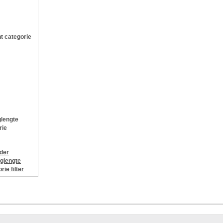
t categorie
lengte
rie
jder
glengte
orie
filter