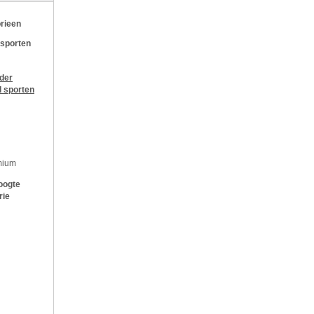
rieen
 sporten
jder
l sporten
mium
oogte
rie