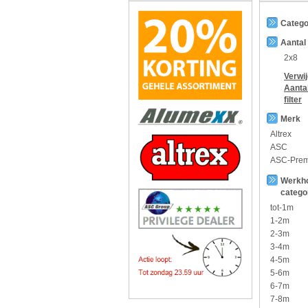
Catego
Aantal
2x8
Verwi
Aanta
filter
Merk
Altrex
ASC
ASC-Pre
Werkh
catego
tot-1m
1-2m
2-3m
3-4m
4-5m
5-6m
6-7m
7-8m