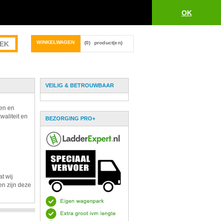
OK
WINKELWAGEN
(0)
product(en)
VEILIG & BETROUWBAAR
pen en
waliteit en
BEZORGING PRO+
t wij
en zijn deze