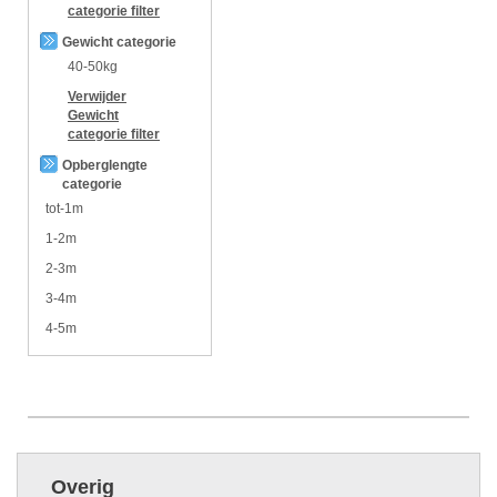
categorie
filter
Gewicht categorie
40-50kg
Verwijder
Gewicht
categorie
filter
Opberglengte
categorie
tot-1m
1-2m
2-3m
3-4m
4-5m
Overig