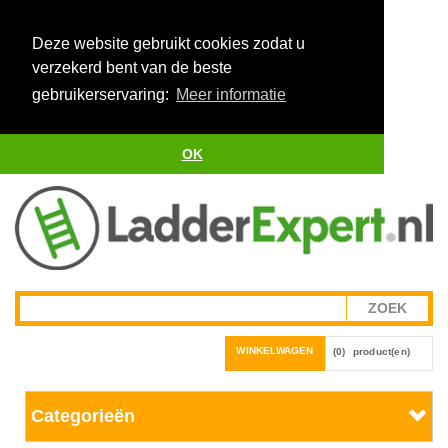
Deze website gebruikt cookies zodat u
verzekerd bent van de beste
gebruikerservaring:
Meer informatie
OK
WINKELWAGEN
(0)
product(en)
Categorieën