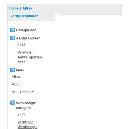
Home
Altrex
Verfijn resultaten
Categorieen
Aantal sporten
2x12
Verwijder
Aantal sporten
filter
Merk
Altrex
ASC
ASC-Premium
Werkhoogte
categorie
2-3m
Verwijder
Werkhoogte