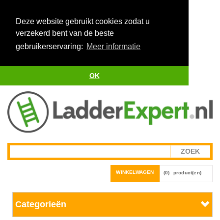
Deze website gebruikt cookies zodat u
verzekerd bent van de beste
gebruikerservaring:
Meer informatie
OK
WINKELWAGEN
(0)
product(en)
Categorieën