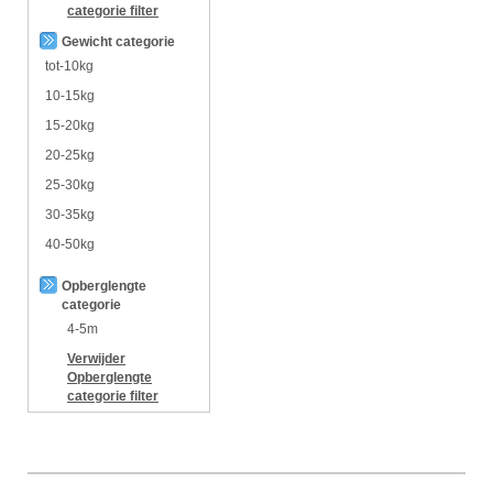
categorie
filter
Gewicht categorie
tot-10kg
10-15kg
15-20kg
20-25kg
25-30kg
30-35kg
40-50kg
Opberglengte
categorie
4-5m
Verwijder
Opberglengte
categorie
filter