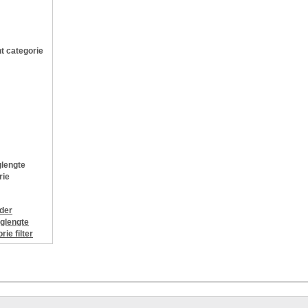
t categorie
lengte
rie
jder
glengte
orie
filter