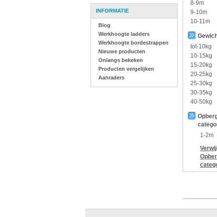
8-9m
INFORMATIE
9-10m
10-11m
Blog
Werkhoogte ladders
Gewich
Werkhoogte bordestrappen
tot-10kg
Nieuwe producten
10-15kg
Onlangs bekeken
15-20kg
Producten vergelijken
20-25kg
Aanraders
25-30kg
30-35kg
40-50kg
Opberg
catego
1-2m
Verwi
Opber
categ