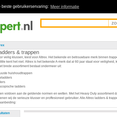
 beste gebruikerservaring:
Meer informatie
rex
ladders & trappen
oor veilig klussen, kiest voor Altrex. Het bekende en betrouwbare merk binnen trap
Wie kent het niet. Altrex is het bekende A-merk dat al 60 jaar staat voor veiligheid, k
Het brede assortiment bestaat ondermeer uit:
uste huishoudtrappen
wladders
ders
scopische ladders
ten voldoen aan de geldende normen en wetten. Met het Heavy Duty assortiment da
nen wij de serieuze klusser en proffesioneel gebruiker. Alle Altrex ladders & trapp
aanbeiding:
ultaten