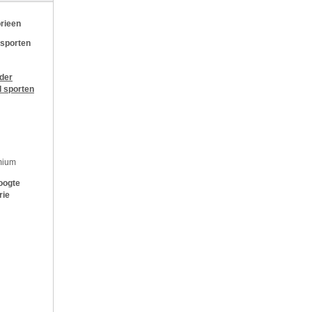
rieen
 sporten
jder
l sporten
mium
oogte
rie