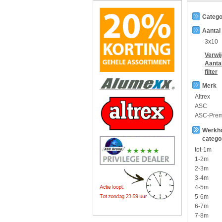
Catego
Aantal
3x10
Verwi
Aanta
filter
Merk
Altrex
ASC
ASC-Pre
Werkh
catego
tot-1m
1-2m
2-3m
3-4m
4-5m
5-6m
6-7m
7-8m