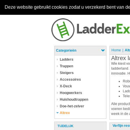
Deze website gebruikt cookies zodat u verzekerd bent van de
Home
Alt
Categorieën
Altrex 
Ladders
Wie kiest v
Trappen
ladderland. 
Steigers
innovatie. 
Accessoires
Robu
X-Deck
Vou
Lad
Hoogwerkers
Tele
Huishoudtrappen
Alle produc
Doe-het-zelver
voeren bedie
Altrex
week in de 
Verfijn res
TIJDELIJK