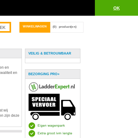
OK
WINKELWAGEN
(0)
product(en)
VEILIG & BETROUWBAAR
pen en
waliteit en
BEZORGING PRO+
t wij
en zijn deze