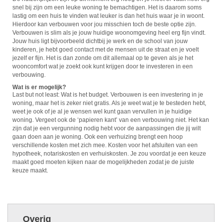
snel bij zijn om een leuke woning te bemachtigen. Het is daarom soms
lastig om een huis te vinden wat leuker is dan het huis waar je in woont.
Hierdoor kan verbouwen voor jou misschien toch de beste optie zijn.
Verbouwen is slim als je jouw huidige woonomgeving heel erg fijn vindt.
Jouw huis ligt bijvoorbeeld dichtbij je werk en de school van jouw
kinderen, je hebt goed contact met de mensen uit de straat en je voelt
jezelf er fijn. Het is dan zonde om dit allemaal op te geven als je het
wooncomfort wat je zoekt ook kunt krijgen door te investeren in een
verbouwing.
Wat is er mogelijk?
Last but not least: Wat is het budget. Verbouwen is een investering in je
woning, maar het is zeker niet gratis. Als je weet wat je te besteden hebt,
weet je ook of je al je wensen wel kunt gaan vervullen in je huidige
woning. Vergeet ook de ‘papieren kant’ van een verbouwing niet. Het kan
zijn dat je een vergunning nodig hebt voor de aanpassingen die jij wilt
gaan doen aan je woning. Ook een verhuizing brengt een hoop
verschillende kosten met zich mee. Kosten voor het afsluiten van een
hypotheek, notariskosten en verhuiskosten. Je zou voordat je een keuze
maakt goed moeten kijken naar de mogelijkheden zodat je de juiste
keuze maakt.
Overig