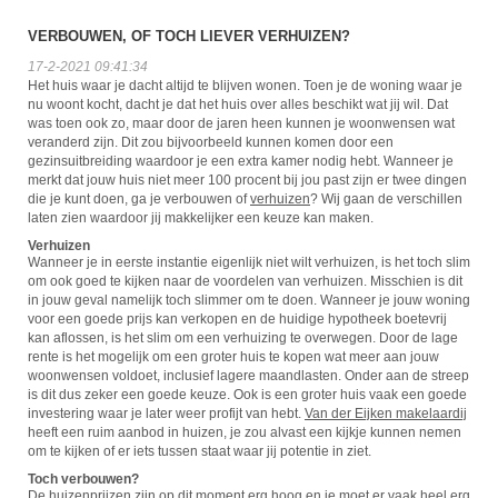
VERBOUWEN, OF TOCH LIEVER VERHUIZEN?
17-2-2021 09:41:34
Het huis waar je dacht altijd te blijven wonen. Toen je de woning waar je
nu woont kocht, dacht je dat het huis over alles beschikt wat jij wil. Dat
was toen ook zo, maar door de jaren heen kunnen je woonwensen wat
veranderd zijn. Dit zou bijvoorbeeld kunnen komen door een
gezinsuitbreiding waardoor je een extra kamer nodig hebt. Wanneer je
merkt dat jouw huis niet meer 100 procent bij jou past zijn er twee dingen
die je kunt doen, ga je verbouwen of
verhuizen
? Wij gaan de verschillen
laten zien waardoor jij makkelijker een keuze kan maken.
Verhuizen
Wanneer je in eerste instantie eigenlijk niet wilt verhuizen, is het toch slim
om ook goed te kijken naar de voordelen van verhuizen. Misschien is dit
in jouw geval namelijk toch slimmer om te doen. Wanneer je jouw woning
voor een goede prijs kan verkopen en de huidige hypotheek boetevrij
kan aflossen, is het slim om een verhuizing te overwegen. Door de lage
rente is het mogelijk om een groter huis te kopen wat meer aan jouw
woonwensen voldoet, inclusief lagere maandlasten. Onder aan de streep
is dit dus zeker een goede keuze. Ook is een groter huis vaak een goede
investering waar je later weer profijt van hebt.
Van der Eijken makelaardij
heeft een ruim aanbod in huizen, je zou alvast een kijkje kunnen nemen
om te kijken of er iets tussen staat waar jij potentie in ziet.
Toch verbouwen?
De huizenprijzen zijn op dit moment erg hoog en je moet er vaak heel erg