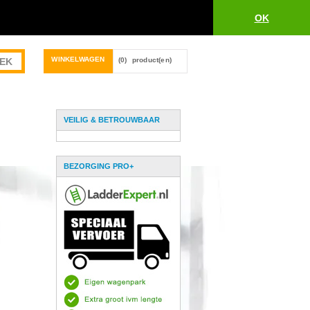
OK
WINKELWAGEN
(0)
product(en)
VEILIG & BETROUWBAAR
BEZORGING PRO+