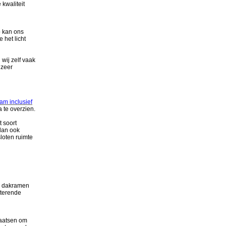
 kwaliteit
p kan ons
 het licht
n
wij zelf vaak
 zeer
raam
inclusief
 te overzien.
t soort
dan ook
loten ruimte
e dakramen
cterende
kaatsen om