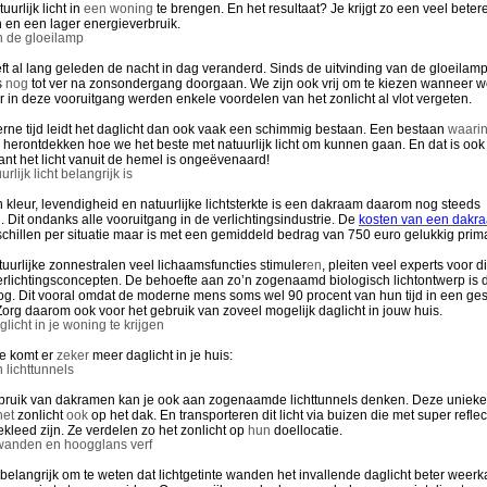
uurlijk licht in
een woning
te brengen. En het resultaat? Je krijgt zo een veel betere
n en een lager energieverbruik.
n de gloeilamp
t al lang geleden de nacht in dag veranderd. Sinds de uitvinding van de gloeilam
s
nog
tot ver na zonsondergang doorgaan. We zijn ook vrij om te kiezen wanneer we
r in deze vooruitgang werden enkele voordelen van het zonlicht al vlot vergeten.
rne tijd leidt het daglicht dan ook vaak een schimmig bestaan. Een bestaan
waari
herontdekken hoe we het beste met natuurlijk licht om kunnen gaan. En dat is ook
ant het licht vanuit de hemel is ongeëvenaard!
lijk licht belangrijk is
 kleur, levendigheid en natuurlijke lichtsterkte is een dakraam daarom nog steeds
n
. Dit ondanks alle vooruitgang in de verlichtingsindustrie. De
kosten van een dak
chillen per situatie maar is met een gemiddeld bedrag van 750 euro gelukkig prima
uurlijke zonnestralen veel lichaamsfuncties stimuler
en
, pleiten veel experts voor di
verlichtingsconcepten. De behoefte aan zo’n zogenaamd biologisch lichtontwerp is 
g. Dit vooral omdat de moderne mens soms wel 90 procent van hun tijd in een ges
Zorg daarom ook voor het gebruik van zoveel mogelijk daglicht in jouw huis.
icht in je woning te krijgen
e komt er
zeker
meer daglicht in je huis:
lichttunnels
bruik van dakramen kan je ook aan zogenaamde lichttunnels denken. Deze uniek
het
zonlicht
ook
op het dak. En transporteren dit licht via buizen die met super refle
kleed zijn. Ze verdelen zo het zonlicht op
hun
doellocatie.
 wanden en hoogglans verf
 belangrijk om te weten dat lichtgetinte wanden het invallende daglicht beter weer