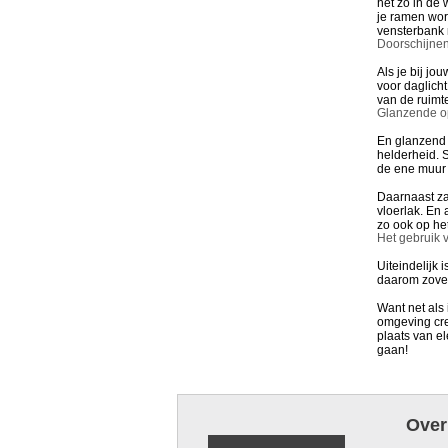
het zo in de
je ramen wor
vensterbank m
Doorschijnen
Als je bij jo
voor daglich
van de ruimt
Glanzende o
En glanzend 
helderheid. S
de ene muur 
Daarnaast zal
vloerlak. En 
zo ook op het
Het gebruik v
Uiteindelijk 
daarom zove
Want net als 
omgeving cre
plaats van el
gaan!
Over