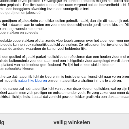
 woonruimte te verspreiden. Omvangrijke en donkere meubels mogen niet direct na
den geplaatst. Een lichtkader rondom het raam vergroot
ook
de hoeveelheid licht.
et een hoogglans afwerking levert een soortgelijk effect.
de gordijnen en jaloezieën
uw gordijnen of jaloezieën van dikke stoffen gebruik maakt, dan zijn dit natuurlijk ook
t. Het is daarom aan te raden om voor meer doorschijnende gordijnen te kiezen. Dit
e en de gewenste helderheid.
ppervlakken en spiegels
gelakte oppervlakken of glanzende vloertegels zorgen over het algemeen
voor me
piegels kunnen ook natuurlijk daglicht versterken. Ze reflecteren het invallende lic
naar de andere, waardoor de kamer veel helderder lijkt.
 een geolied of gelakt parket het licht beter reflecteren dan een houten vloer met 
als de buitenruimte voor een raam met een lichtgetinte vloer aangelegd wordt dan wo
 plafond van het interieur gereflecteerd. En lijkt het zo een stuk helderder.
an natuurlijke kleuren
is het zo dat natuurlijk licht de kleuren in je huis beter dan kunstlicht naar voren bre
el mogelijk
natuurlijke kleuren
om een ​​natuurlijke uitstraling in huis te creëren.
in de natuur zal het natuurlijke licht van de zon deze kleuren oplichten, wat op zijn
ëert waarin men zich prettiger en ontspannender voelt. En zorg zeker voor meer da
ektrisch licht je huis. Laat al dat zonlicht gewoon lekker gratis via een dakraam na
ig
Veilig winkelen