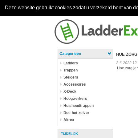
Deze website gebruikt cookies zodat u verzekerd bent van de
Categorieën
HOE ZORG 
2-6-2022 12
Ladders
Hoe zorg je v
Trappen
Steigers
Accessoires
X-Deck
Hoogwerkers
Huishoudtrappen
Doe-het-zelver
Altrex
TIJDELIJK