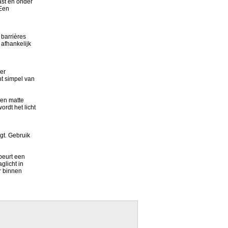
ast en onder
 Een
 barrières
 afhankelijk
er
ht simpel van
een matte
rdt het licht
ngt. Gebruik
 beurt een
glicht in
ar binnen