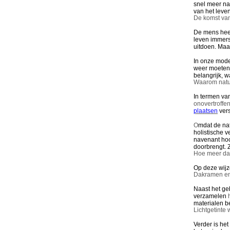
snel meer nat
van het leve
De komst va
De mens heef
leven immer
uitdoen. Maa
In onze mode
weer moeten 
belangrijk, w
Waarom natuur
In termen van
onovertroffe
plaatsen
vers
O
mdat de nat
holistische 
navenant hoo
doorbrengt. 
Hoe meer dagl
Op deze wijz
Dakramen en 
Naast het ge
verzamelen
materialen be
Lichtgetinte
Verder is het