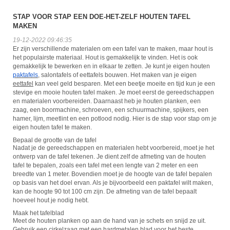
STAP VOOR STAP EEN DOE-HET-ZELF HOUTEN TAFEL
MAKEN
19-12-2022 09:46:35
Er zijn verschillende materialen om een tafel van te maken, maar hout is
het populairste materiaal. Hout is gemakkelijk te vinden. Het is ook
gemakkelijk te bewerken en in elkaar te zetten. Je kunt je eigen houten
paktafels
, salontafels of eettafels bouwen. Het maken van je eigen
eettafel
kan veel geld besparen. Met een beetje moeite en tijd kun je een
stevige en mooie houten tafel maken. Je moet eerst de gereedschappen
en materialen voorbereiden. Daarnaast heb je houten planken, een
zaag, een boormachine, schroeven, een schuurmachine, spijkers, een
hamer, lijm, meetlint en een potlood nodig. Hier is de stap voor stap om je
eigen houten tafel te maken.
Bepaal de grootte van de tafel
Nadat je de gereedschappen en materialen hebt voorbereid, moet je het
ontwerp van de tafel tekenen. Je dient zelf de afmeting van de houten
tafel te bepalen, zoals een tafel met een lengte van 2 meter en een
breedte van 1 meter. Bovendien moet je de hoogte van de tafel bepalen
op basis van het doel ervan. Als je bijvoorbeeld een paktafel wilt maken,
kan de hoogte 90 tot 100 cm zijn. De afmeting van de tafel bepaalt
hoeveel hout je nodig hebt.
Maak het tafelblad
Meet de houten planken op aan de hand van je schets en snijd ze uit.
Gebruik een cirkelzaag met een hardmetalen blad voor het beste