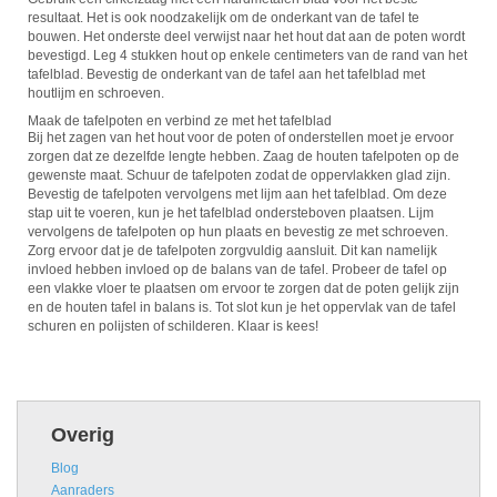
resultaat. Het is ook noodzakelijk om de onderkant van de tafel te
bouwen. Het onderste deel verwijst naar het hout dat aan de poten wordt
bevestigd. Leg 4 stukken hout op enkele centimeters van de rand van het
tafelblad. Bevestig de onderkant van de tafel aan het tafelblad met
houtlijm en schroeven.
Maak de tafelpoten en verbind ze met het tafelblad
Bij het zagen van het hout voor de poten of onderstellen moet je ervoor
zorgen dat ze dezelfde lengte hebben. Zaag de houten tafelpoten op de
gewenste maat. Schuur de tafelpoten zodat de oppervlakken glad zijn.
Bevestig de tafelpoten vervolgens met lijm aan het tafelblad. Om deze
stap uit te voeren, kun je het tafelblad ondersteboven plaatsen. Lijm
vervolgens de tafelpoten op hun plaats en bevestig ze met schroeven.
Zorg ervoor dat je de tafelpoten zorgvuldig aansluit. Dit kan namelijk
invloed hebben invloed op de balans van de tafel. Probeer de tafel op
een vlakke vloer te plaatsen om ervoor te zorgen dat de poten gelijk zijn
en de houten tafel in balans is. Tot slot kun je het oppervlak van de tafel
schuren en polijsten of schilderen. Klaar is kees!
Overig
Blog
Aanraders