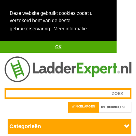
Deze website gebruikt cookies zodat u
verzekerd bent van de beste
gebruikerservaring:
Meer informatie
OK
WINKELWAGEN
(0)
product(en)
Categorieën