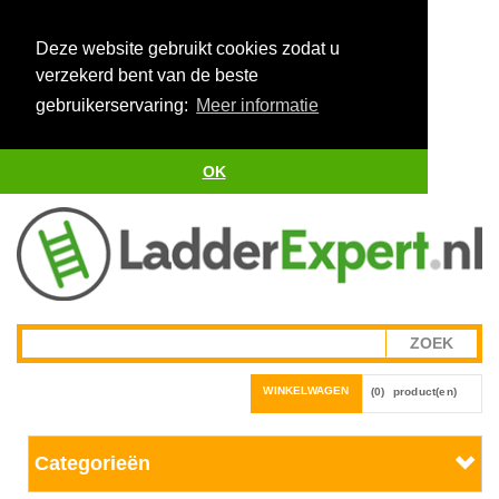
Deze website gebruikt cookies zodat u
verzekerd bent van de beste
gebruikerservaring:
Meer informatie
OK
WINKELWAGEN
(0)
product(en)
Categorieën