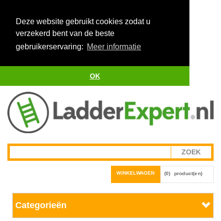
Deze website gebruikt cookies zodat u
verzekerd bent van de beste
gebruikerservaring:
Meer informatie
OK
WINKELWAGEN
(0)
product(en)
Categorieën