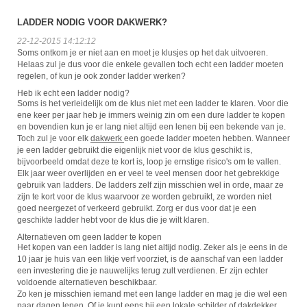
LADDER NODIG VOOR DAKWERK?
22-12-2015 14:12:12
Soms ontkom je er niet aan en moet je klusjes op het dak uitvoeren.
Helaas zul je dus voor die enkele gevallen toch echt een ladder moeten
regelen, of kun je ook zonder ladder werken?
Heb ik echt een ladder nodig?
Soms is het verleidelijk om de klus niet met een ladder te klaren. Voor die
ene keer per jaar heb je immers weinig zin om een dure ladder te kopen
en bovendien kun je er lang niet altijd een lenen bij een bekende van je.
Toch zul je voor elk
dakwerk
een goede ladder moeten hebben. Wanneer
je een ladder gebruikt die eigenlijk niet voor de klus geschikt is,
bijvoorbeeld omdat deze te kort is, loop je ernstige risico's om te vallen.
Elk jaar weer overlijden en er veel te veel mensen door het gebrekkige
gebruik van ladders. De ladders zelf zijn misschien wel in orde, maar ze
zijn te kort voor de klus waarvoor ze worden gebruikt, ze worden niet
goed neergezet of verkeerd gebruikt. Zorg er dus voor dat je een
geschikte ladder hebt voor de klus die je wilt klaren.
Alternatieven om geen ladder te kopen
Het kopen van een ladder is lang niet altijd nodig. Zeker als je eens in de
10 jaar je huis van een likje verf voorziet, is de aanschaf van een ladder
een investering die je nauwelijks terug zult verdienen. Er zijn echter
voldoende alternatieven beschikbaar.
Zo ken je misschien iemand met een lange ladder en mag je die wel een
paar dagen lenen. Of je kunt eens bij een lokale schilder of dakdekker