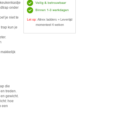
n keukenkastje
udtrap onder
f je niet te
Let op:
Altrex ladders = Levertijd
momenteel 4 weken
trap kun je
ter.
n
 makkelijk
rap die
 en treden.
m en gewicht.
icht: hoe
om een