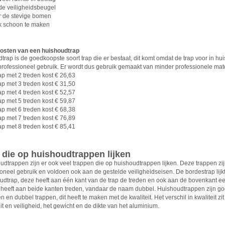
 de veiligheidsbeugel
or de stevige bomen
k schoon te maken
kosten van een huishoudtrap
rap is de goedkoopste soort trap die er bestaat, dit komt omdat de trap voor in hui
 professioneel gebruik. Er wordt dus gebruik gemaakt van minder professionele mat
ap met 2 treden kost € 26,63
ap met 3 treden kost € 31,50
ap met 4 treden kost € 52,57
ap met 5 treden kost € 59,87
ap met 6 treden kost € 68,38
ap met 7 treden kost € 76,89
ap met 8 treden kost € 85,41
 die op huishoudtrappen lijken
udtrappen zijn er ook veel trappen die op huishoudtrappen lijken. Deze trappen zi
ioneel gebruik en voldoen ook aan de gestelde veiligheidseisen. De bordestrap lijk
udtrap, deze heeft aan één kant van de trap de treden en ook aan de bovenkant e
 heeft aan beide kanten treden, vandaar de naam dubbel. Huishoudtrappen zijn g
 en dubbel trappen, dit heeft te maken met de kwaliteit. Het verschil in kwaliteit zi
teit en veiligheid, het gewicht en de dikte van het aluminium.