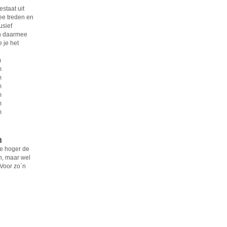
staat uit
wee treden en
usief
en daarmee
 je het
m
m
m
m
m
m
m
n
oe hoger de
n, maar wel
Voor zo`n