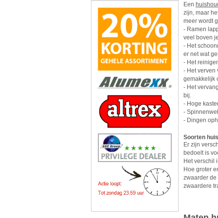
Een
huishou
zijn, maar h
meer wordt g
- Ramen lapp
veel boven j
- Het schoon
er net wat ge
- Het reinig
- Het verven 
gemakkelijk o
- Het vervan
bij.
- Hoge kaste
- Spinnenweb
- Dingen opha
Soorten hui
Er zijn versc
bedoelt is v
Het verschil 
Hoe groter en
zwaarder de t
zwaardere tra
Maten h