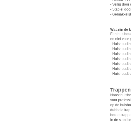
- Veilig door
- Stabiel do
- Gemakkelij
Wat zijn de 
Een huishoudt
en niet voor
- Huishoudtr
- Huishoudtr
- Huishoudtr
- Huishoudtr
- Huishoudtr
- Huishoudtr
- Huishoudtr
Trappen
Naast huisho
voor profess
op de huisho
dubbele trap
bordestrappen
in de stabili