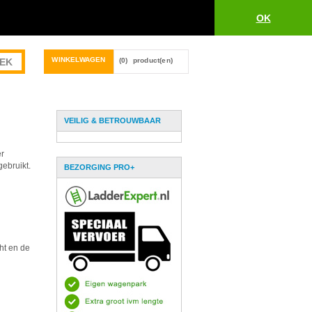
OK
WINKELWAGEN
(0)
product(en)
VEILIG & BETROUWBAAR
er
ebruikt.
BEZORGING PRO+
ht en de