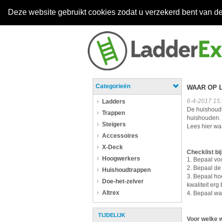
Deze website gebruikt cookies zodat u verzekerd bent van de
Categorieën
WAAR OP 
6-4-2017 15
Ladders
De huishoudt
Trappen
huishouden. 
Steigers
Lees hier wa
Accessoires
X-Deck
Checklist bi
Hoogwerkers
1. Bepaal vo
2. Bepaal de
Huishoudtrappen
3. Bepaal ho
Doe-het-zelver
kwaliteit erg 
Altrex
4. Bepaal wat
TIJDELIJK
Voor welke 