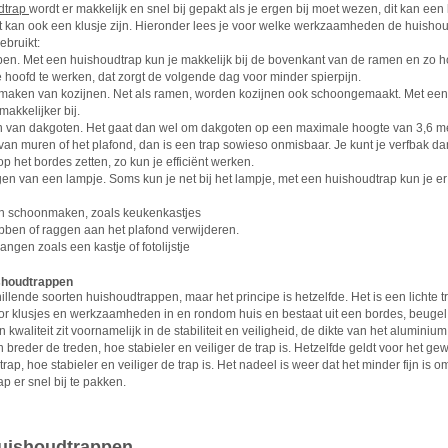
dtrap
wordt er makkelijk en snel bij gepakt als je ergen bij moet wezen, dit kan ee
et kan ook een klusje zijn. Hieronder lees je voor welke werkzaamheden de huisho
ebruikt:
en. Met een huishoudtrap kun je makkelijk bij de bovenkant van de ramen en zo hoe
e hoofd te werken, dat zorgt de volgende dag voor minder spierpijn.
maken van kozijnen. Net als ramen, worden kozijnen ook schoongemaakt. Met een 
makkelijker bij.
en van dakgoten. Het gaat dan wel om dakgoten op een maximale hoogte van 3,6 me
van muren of het plafond, dan is een trap sowieso onmisbaar. Je kunt je verfbak da
p het bordes zetten, zo kun je efficiënt werken.
gen van een lampje. Soms kun je net bij het lampje, met een huishoudtrap kun je er
n schoonmaken, zoals keukenkastjes
ben of raggen aan het plafond verwijderen.
ngen zoals een kastje of fotolijstje
shoudtrappen
hillende soorten huishoudtrappen, maar het principe is hetzelfde. Het is een lichte t
oor klusjes en werkzaamheden in en rondom huis en bestaat uit een bordes, beugel
in kwaliteit zit voornamelijk in de stabiliteit en veiligheid, de dikte van het aluminiu
 breder de treden, hoe stabieler en veiliger de trap is. Hetzelfde geldt voor het gew
rap, hoe stabieler en veiliger de trap is. Het nadeel is weer dat het minder fijn is 
p er snel bij te pakken.
uishoudtrappen