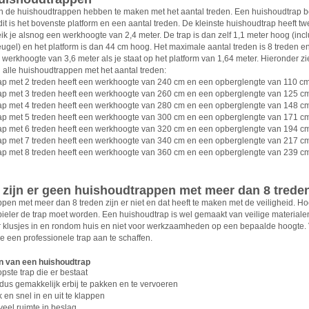
 de huishoudtrappen hebben te maken met het aantal treden. Een huishoudtrap be
it is het bovenste platform en een aantal treden. De kleinste huishoudtrap heeft t
k je alsnog een werkhoogte van 2,4 meter. De trap is dan zelf 1,1 meter hoog (incl
eugel) en het platform is dan 44 cm hoog. Het maximale aantal treden is 8 treden 
 werkhoogte van 3,6 meter als je staat op het platform van 1,64 meter. Hieronder zie
n alle huishoudtrappen met het aantal treden:
ap met 2 treden heeft een werkhoogte van 240 cm en een opberglengte van 110 c
ap met 3 treden heeft een werkhoogte van 260 cm en een opberglengte van 125 c
ap met 4 treden heeft een werkhoogte van 280 cm en een opberglengte van 148 c
ap met 5 treden heeft een werkhoogte van 300 cm en een opberglengte van 171 c
ap met 6 treden heeft een werkhoogte van 320 cm en een opberglengte van 194 c
ap met 7 treden heeft een werkhoogte van 340 cm en een opberglengte van 217 c
ap met 8 treden heeft een werkhoogte van 360 cm en een opberglengte van 239 c
zijn er geen huishoudtrappen met meer dan 8 trede
pen met meer dan 8 treden zijn er niet en dat heeft te maken met de veiligheid. H
abieler de trap moet worden. Een huishoudtrap is wel gemaakt van veilige materiale
 klusjes in en rondom huis en niet voor werkzaamheden op een bepaalde hoogte. 
e een professionele trap aan te schaffen.
n van een huishoudtrap
pste trap die er bestaat
, dus gemakkelijk erbij te pakken en te vervoeren
 en snel in en uit te klappen
veel ruimte in beslag