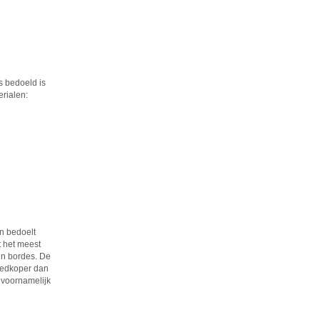
s bedoeld is
erialen:
jn bedoelt
t het meest
en bordes. De
oedkoper dan
t voornamelijk