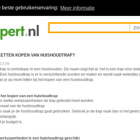
 beste gebruikerservaring:
Meer informatie
LETTEN KOPEN VAN HUISHOUDTRAP?
:13:09
rap is onmisbaar in een huishouden. De naam zegt het al: het is een trap voor ied
Een huishoudtrap is er in verschillende soorten en maten en wordt vaak wekelijks g
ar je op moet letten bij het kopen van een huishoudtrap.
j het kopen van een huishoudtrap
or welke werkzaamheden de trap gebruikt moet worden
 maat van de huishoudtrap
e vaak je de huishoudtrap gaat gebruiken. Gebruik je de trap vaak dan is het gewic
belangrijk.
 je budget is.
werkzaamheden is een huishoudtrap geschikt