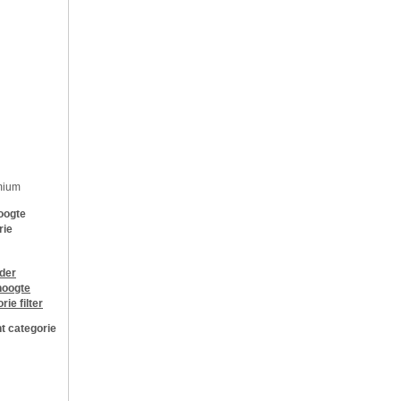
mium
oogte
rie
jder
oogte
orie
filter
t categorie