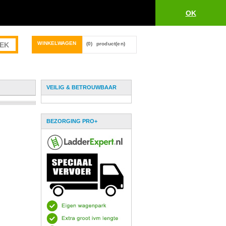
OK
WINKELWAGEN
(0)
product(en)
VEILIG & BETROUWBAAR
BEZORGING PRO+