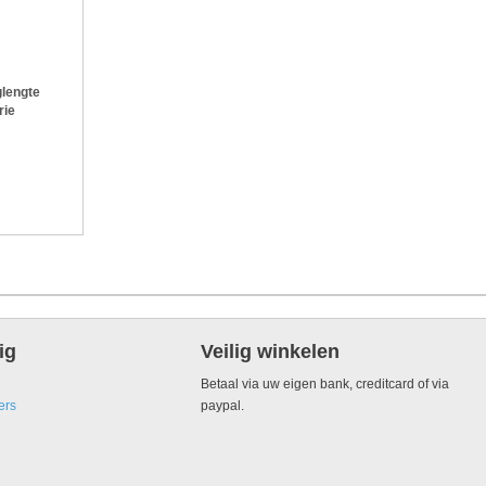
lengte
rie
ig
Veilig winkelen
Betaal via uw eigen bank, creditcard of via
ers
paypal.