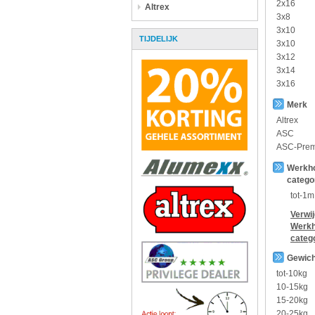
2x16
Altrex
3x8
3x10
TIJDELIJK
3x10
3x12
3x14
3x16
Merk
Altrex
ASC
ASC-Pre
Werkh
catego
tot-1m
Verwi
Werkh
categ
Gewich
tot-10kg
10-15kg
15-20kg
20-25kg