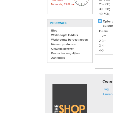
25-30kg
30-35kg
40-50kg
Opberg
INFORMATIE
catego
Blog
tot-1m
Werkhoogte ladders
1-2m
Werkhoogte bordestrappen
2-3m
Nieuwe producten
3-4m
Onlangs bekeken
4-5m
Producten vergelijken
Aanraders
Over
Blog
Aanrad