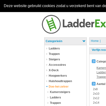
Deze website gebruikt cookies zodat u verzekerd bent van de
Home
Categorieën
Ladders
Verfijn res
Trappen
Steigers
Catego
Accessoires
Kamers
X-Deck
Ladder
Hoogwerkers
Trappe
Huishoudtrappen
Aantal
Doe-het-zelver
2x8
Kamersteigers
2x10
Ladders
2x12
2x14
Trappen