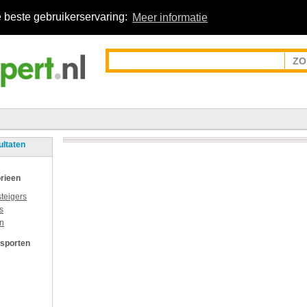
 beste gebruikerservaring:
Meer informatie
ultaten
rieen
teigers
s
n
 sporten