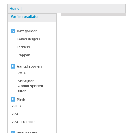
Home
Verfijn resultaten
Categorieen
Kamersteigers
Ladders
Trappen
Aantal sporten
2x10
Verwijder
Aantal sporten
filter
Merk
Altrex
ASC
ASC-Premium