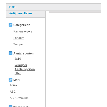
Home
Verfijn resultaten
Categorieen
Kamersteigers
Ladders
Trappen
Aantal sporten
2x10
Verwijder
Aantal sporten
filter
Merk
Altrex
ASC
ASC-Premium