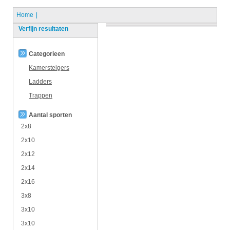
Home
Verfijn resultaten
Categorieen
Kamersteigers
Ladders
Trappen
Aantal sporten
2x8
2x10
2x12
2x14
2x16
3x8
3x10
3x10