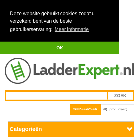
Deze website gebruikt cookies zodat u
verzekerd bent van de beste
gebruikerservaring:
Meer informatie
OK
WINKELWAGEN
(0)
product(en)
Categorieën