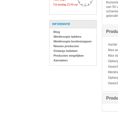
thuisomg
van 50 c
scharni
gebruikt
INFORMATIE
Produ
Blog
Werkhoogte ladders
Werkhoogte bordestrappen
Aantal
Nieuwe producten
Max w
Onlangs bekeken
Max st
Producten vergelijken
Aanraders
Opberg
Gewich
Werkho
Opberg
Gewich
Produ