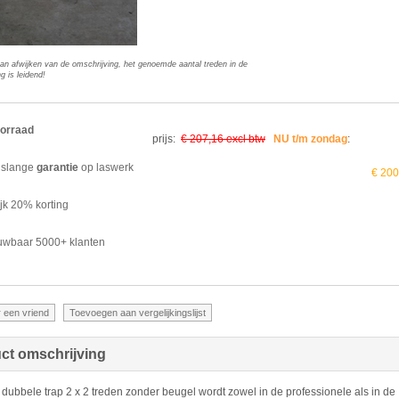
kan afwijken van de omschrijving, het genoemde aantal treden in de
g is leidend!
orraad
prijs:
€ 207,16 excl btw
NU t/m zondag
:
slange
garantie
op laswerk
€ 200
ijk 20% korting
uwbaar 5000+ klanten
ct omschrijving
ubbele trap 2 x 2 treden zonder beugel wordt zowel in de professionele als in de