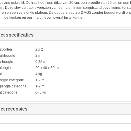
eving gebruikt. De trap heeft een dikte van 20 cm, een breedte van 20 cm en een
m. Deze stevige trap is voorzien van een aluminium spreidstand beveiliging, verst
eren en een versterkte plateau. De dubbele trap 2 x 2 VGS zonder beugel wordt on
 in de keuken en om in archieven overal bij te kunnen.
ct specificaties
 sporten
2 x 2
erkhoogte
2 m
a hoogte
0,25 m
lengte
20 x 40 x 50 cm
t
4 kg
ogte categorie
1-2 m
lengte categorie
1-2 m
t categorie
0- 5 kg
ct recensies