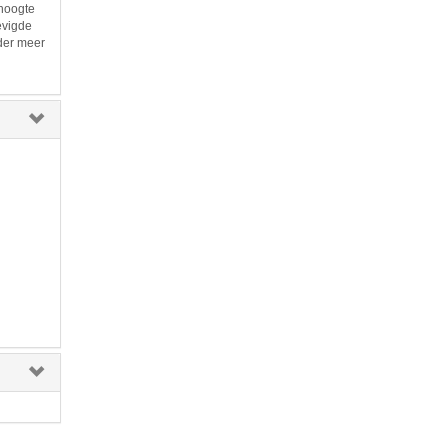
 hoogte
evigde
der meer