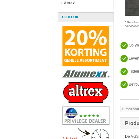
Altrex
TIJDELIJK
* De foto 
omschrijvin
Op
vo
Leven
Tijdel
Betro
Produ
De VGS d