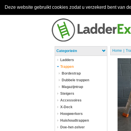
Deze website gebruikt cookies zodat u verzekerd bent van de
Home
Tr
Categorieën
Ladders
Trappen
Bordestrap
Dubbele trappen
Magazijntrap
Steigers
Accessoires
X-Deck
Hoogwerkers
Huishoudtrappen
Doe-het-zelver