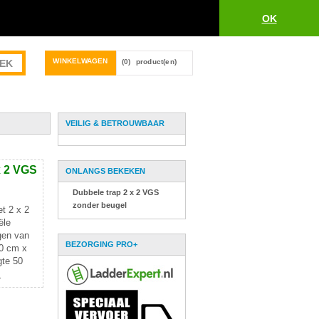
OK
WINKELWAGEN
(0)
product(en)
VEILIG & BETROUWBAAR
x 2 VGS
ONLANGS BEKEKEN
Dubbele trap 2 x 2 VGS
zonder beugel
t 2 x 2
ële
gen van
BEZORGING PRO+
20 cm x
gte 50
s