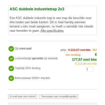
ASC dubbele industrietrap 2x3
Een ASC dubbele industrie trap is een trap die beschikt over
drie treden aan beide kanten. Dit is heel handig wanneer
iemand u iets moet aangeven, nu hoeft u namelijk niet steeds
naar beneden te gaan.
Alle specificaties
Op
voorraad
prijs:
€ 221,97 excl btw
NU
€
t/m zondag
:
Levenslange
garantie
op laswerk
177,57 excl btw
€ 214,86 incl btw
Tijdelijk 20% korting
Betrouwbaar 5000+ klanten