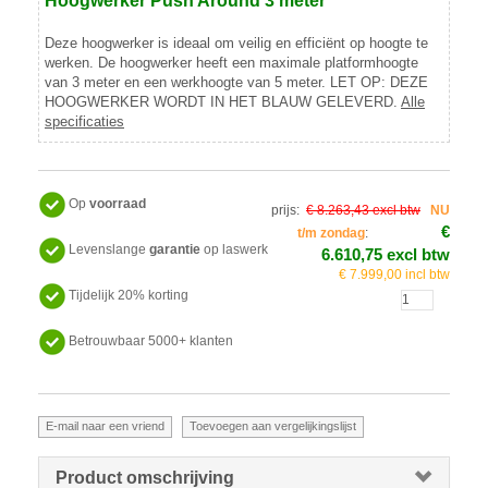
Hoogwerker Push Around 3 meter
Deze hoogwerker is ideaal om veilig en efficiënt op hoogte te
werken. De hoogwerker heeft een maximale platformhoogte
van 3 meter en een werkhoogte van 5 meter. LET OP: DEZE
HOOGWERKER WORDT IN HET BLAUW GELEVERD.
Alle
specificaties
Op
voorraad
prijs:
€ 8.263,43 excl btw
NU
€
t/m zondag
:
Levenslange
garantie
op laswerk
6.610,75 excl btw
€ 7.999,00 incl btw
Tijdelijk 20% korting
Betrouwbaar 5000+ klanten
Product omschrijving