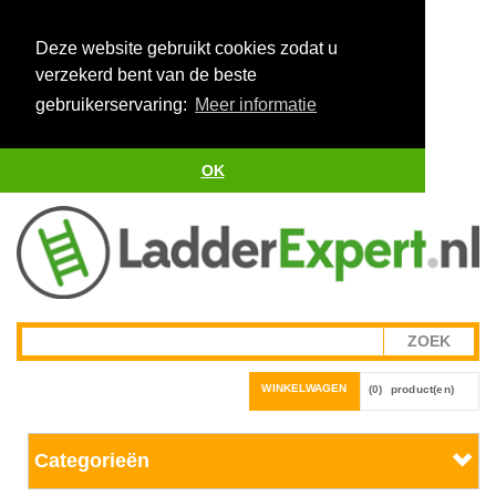
Deze website gebruikt cookies zodat u
verzekerd bent van de beste
gebruikerservaring:
Meer informatie
OK
WINKELWAGEN
(0)
product(en)
Categorieën