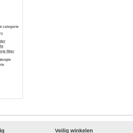
t categorie
kg
jder
ht
orie
filter
lengte
rie
ig
Veilig winkelen