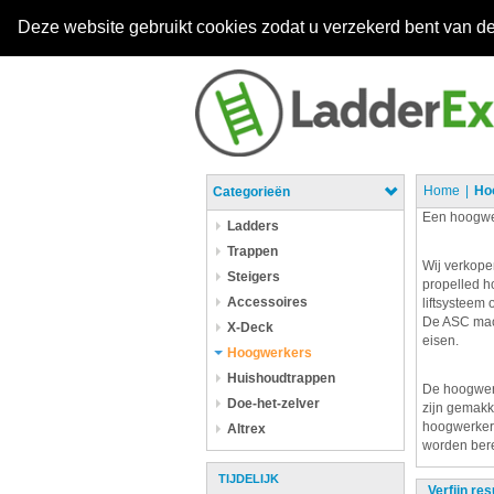
Deze website gebruikt cookies zodat u verzekerd bent van de
Home
Ho
Categorieën
Een hoogwer
Ladders
Trappen
Wij verkope
Steigers
propelled h
Accessoires
liftsysteem 
De ASC mach
X-Deck
eisen.
Hoogwerkers
Huishoudtrappen
De hoogwerk
Doe-het-zelver
zijn gemakk
hoogwerkers
Altrex
worden bere
TIJDELIJK
Verfijn res