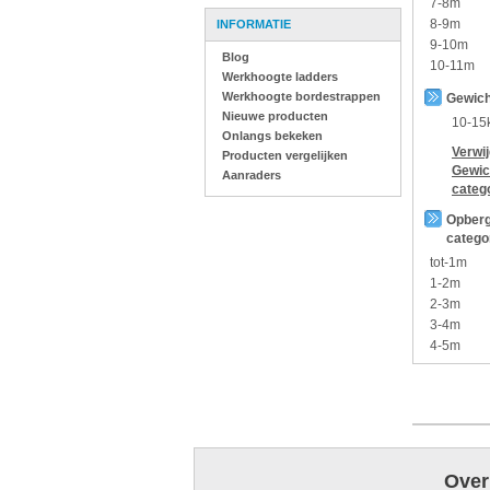
7-8m
8-9m
INFORMATIE
9-10m
Blog
10-11m
Werkhoogte ladders
Werkhoogte bordestrappen
Gewich
Nieuwe producten
10-15
Onlangs bekeken
Verwi
Producten vergelijken
Gewic
Aanraders
categ
Opberg
catego
tot-1m
1-2m
2-3m
3-4m
4-5m
Over