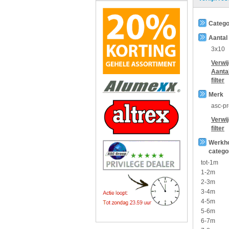
Catego
Aantal
3x10
Verwi
Aanta
filter
Merk
asc-p
Verwi
filter
Werkh
catego
tot-1m
1-2m
2-3m
3-4m
4-5m
5-6m
6-7m