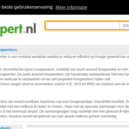
 beste gebruikerservaring:
Meer informatie
ogwerkers
ker is een mobiele werkplek waarbij er veilig en efficiënt op hoogte gewerkt kan 
n verschillende typen hoogwerkers, namelijk een push around hoogwerker en een 
oogwerker. De push around hoogwerkers zijn handmatig verplaatsbaar met een hy
om verticaal te verplaatsen en de self propelled hoogwerkers rijden zelf.
ines mogen diverse keurmerken voeren (CE, SGS en IPAF) en voldoen aan de we
ers zijn breed inzetbare machines van een hoogwaardige, industriële kwaliteit. 
elijk met een heftruck te laden en lossen, maar met de speciale aanhanger voor d
 is het helemaal simpel. De aanhangwagen mag namelijk met een gewoon B-rijb
den, hierdoor wordt het gebruik van een aparte heftruck geheel overbodig.
ultaten