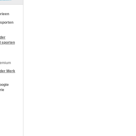
rieen
 sporten
jder
l sporten
remium
jder
Merk
oogte
rie