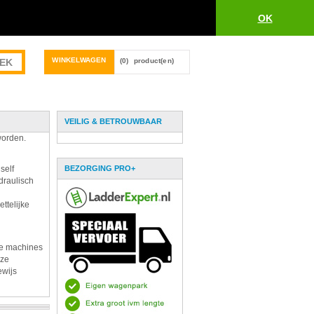
OK
WINKELWAGEN
(0)
product(en)
VEILIG & BETROUWBAAR
worden.
self
BEZORGING PRO+
draulisch
ttelijke
De machines
eze
ewijs