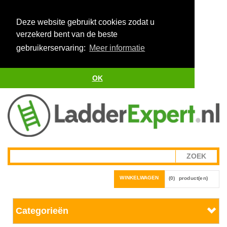
Deze website gebruikt cookies zodat u
verzekerd bent van de beste
gebruikerservaring:
Meer informatie
OK
WINKELWAGEN
(0)
product(en)
Categorieën