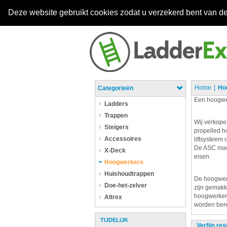
Deze website gebruikt cookies zodat u verzekerd bent van de
Home
Ho
Categorieën
Een hoogwer
Ladders
Trappen
Wij verkope
Steigers
propelled h
Accessoires
liftsysteem 
De ASC mach
X-Deck
eisen.
Hoogwerkers
Huishoudtrappen
De hoogwerk
Doe-het-zelver
zijn gemakk
hoogwerkers
Altrex
worden bere
TIJDELIJK
Verfijn res