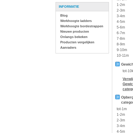
1-2m
INFORMATIE
2-3m
Blog
3-4m
Werkhoogte ladders
4-5m
Werkhoogte bordestrappen
5-6m
Nieuwe producten
6-7m
Onlangs bekeken
7-8m
Producten vergelijken
8-9m
Aanraders
9-10m
10-11m
Gewich
tot-10
Verwi
Gewic
categ
Opberg
catego
tot-1m
1-2m
2-3m
3-4m
4-5m