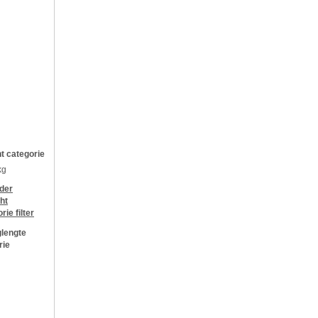
t categorie
kg
jder
ht
orie
filter
lengte
rie