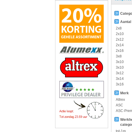
Catego
Aantal
2x8
2x10
2x12
2x14
2x16
3x8
3x10
3x10
3x12
3x14
3x16
Merk
Altrex
ASC
ASC-Pre
Werkh
catego
tot-1m