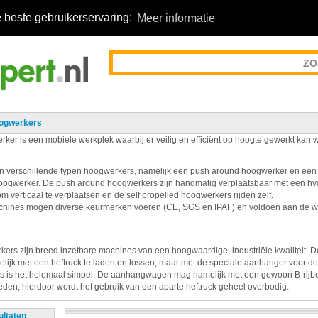
 beste gebruikerservaring:
Meer informatie
ogwerkers
ker is een mobiele werkplek waarbij er veilig en efficiënt op hoogte gewerkt kan 
n verschillende typen hoogwerkers, namelijk een push around hoogwerker en een 
oogwerker. De push around hoogwerkers zijn handmatig verplaatsbaar met een hy
om verticaal te verplaatsen en de self propelled hoogwerkers rijden zelf.
ines mogen diverse keurmerken voeren (CE, SGS en IPAF) en voldoen aan de we
ers zijn breed inzetbare machines van een hoogwaardige, industriële kwaliteit. 
elijk met een heftruck te laden en lossen, maar met de speciale aanhanger voor d
 is het helemaal simpel. De aanhangwagen mag namelijk met een gewoon B-rijb
den, hierdoor wordt het gebruik van een aparte heftruck geheel overbodig.
ultaten