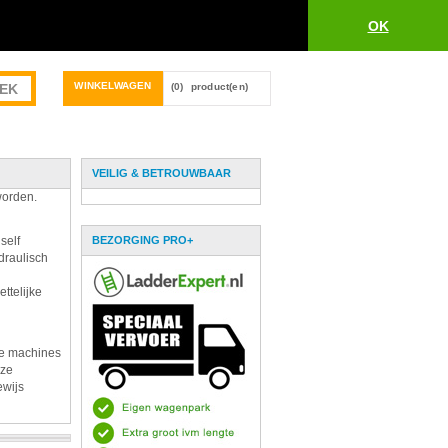
OK
WINKELWAGEN
(0)
product(en)
VEILIG & BETROUWBAAR
worden.
self
BEZORGING PRO+
draulisch
ttelijke
De machines
eze
ewijs