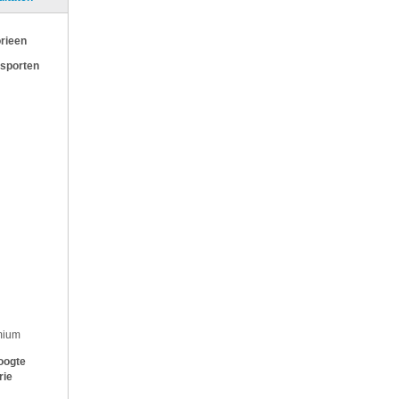
rieen
 sporten
mium
oogte
rie