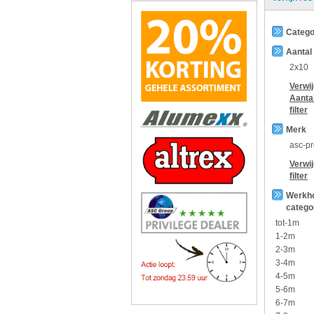
Catego
Aantal
2x10
Verwi
Aanta
filter
Merk
asc-p
Verwi
filter
Werkh
catego
tot-1m
1-2m
2-3m
3-4m
4-5m
5-6m
6-7m