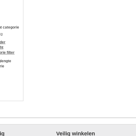
t categorie
kg
jder
ht
orie
filter
lengte
rie
ig
Veilig winkelen