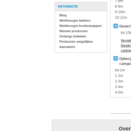
7-8m
8-9m
INFORMATIE
9-10m
Blog
10-11m
Werkhoogte ladders
Werkhoogte bordestrappen
Gewich
Nieuwe producten
tot-10
Onlangs bekeken
Verwi
Producten vergelijken
Gewic
Aanraders
categ
Opberg
catego
tot-1m
1-2m
2-3m
3-4m
4-5m
Over