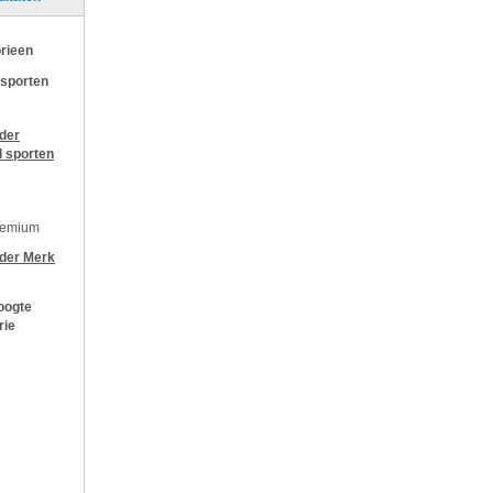
rieen
 sporten
jder
l sporten
remium
jder
Merk
oogte
rie