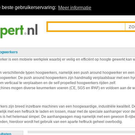
 beste gebruikerservaring:
Meer informatie
ogwerkers
ker is een mobiele werkplek waarbij er veilig en efficiënt op hoogte gewerkt kan 
n verschillende typen hoogwerkers, namelijk een push around hoogwerker en een 
oogwerker. De push around hoogwerkers zijn handmatig verplaatsbaar met een hy
om verticaal te verplaatsen en de self propelled hoogwerkers rijden zelf.
ines mogen diverse keurmerken voeren (CE, SGS en IPAF) en voldoen aan de we
ers zijn breed inzetbare machines van een hoogwaardige, industriële kwaliteit. 
elijk met een heftruck te laden en lossen, maar met de speciale aanhanger voor d
 is het helemaal simpel. De aanhangwagen mag namelijk met een gewoon B-rijb
den, hierdoor wordt het gebruik van een aparte heftruck geheel overbodig.
ultaten