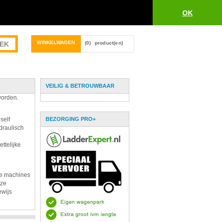
OK
WINKELWAGEN
(0)
product(en)
VEILIG & BETROUWBAAR
worden.
self
BEZORGING PRO+
draulisch
ttelijke
De machines
eze
ewijs