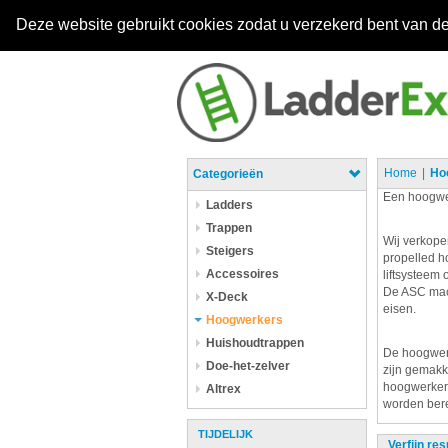
Deze website gebruikt cookies zodat u verzekerd bent van de
Home
Ho
Categorieën
Een hoogwer
Ladders
Trappen
Wij verkope
Steigers
propelled h
Accessoires
liftsysteem 
De ASC mach
X-Deck
eisen.
Hoogwerkers
Huishoudtrappen
De hoogwerk
Doe-het-zelver
zijn gemakk
hoogwerkers
Altrex
worden bere
TIJDELIJK
Verfijn res