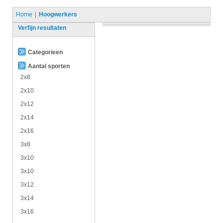
Home
Hoogwerkers
Verfijn resultaten
Categorieen
Aantal sporten
2x8
2x10
2x12
2x14
2x16
3x8
3x10
3x10
3x12
3x14
3x16