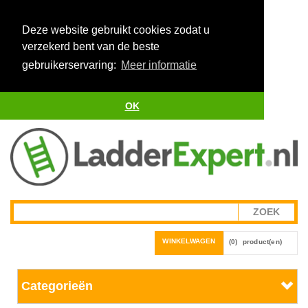
Deze website gebruikt cookies zodat u
verzekerd bent van de beste
gebruikerservaring:
Meer informatie
OK
WINKELWAGEN
(0)
product(en)
Categorieën