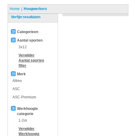
Home
Hoogwerkers
Verfijn resultaten
Categorieen
Aantal sporten
3x12
Verwijder
Aantal sporten
filter
Merk
Altrex
ASC
ASC-Premium
Werkhoogte
categorie
1-2m
Verwijder
Werkhoogte