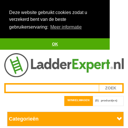
Deze website gebruikt cookies zodat u
verzekerd bent van de beste
gebruikerservaring:
Meer informatie
OK
WINKELWAGEN
(0)
product(en)
Categorieën