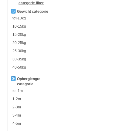
categorie
filter
Gewicht categorie
tot-10kg
10-15kg
15-20kg
20-25kg
25-30kg
30-35kg
40-50kg
Opberglengte
categorie
tot-1m
1-2m
2-3m
3-4m
4-5m