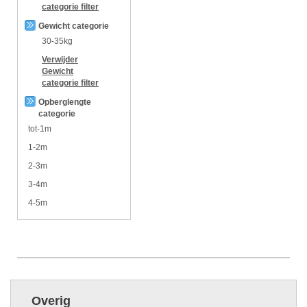
categorie
filter
Gewicht categorie
30-35kg
Verwijder
Gewicht
categorie
filter
Opberglengte
categorie
tot-1m
1-2m
2-3m
3-4m
4-5m
Overig