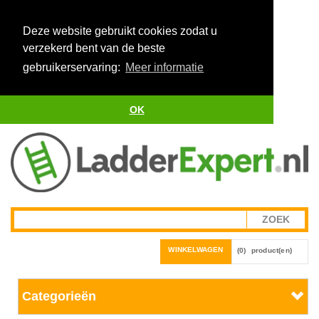
Deze website gebruikt cookies zodat u
verzekerd bent van de beste
gebruikerservaring:
Meer informatie
OK
WINKELWAGEN
(0)
product(en)
Categorieën