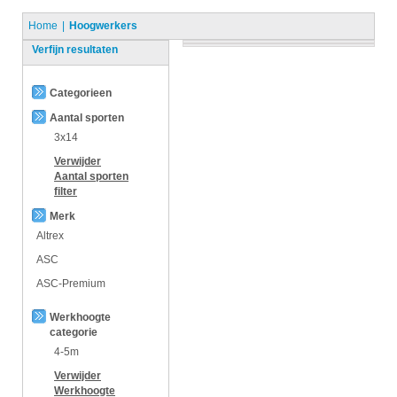
Home
Hoogwerkers
Verfijn resultaten
Categorieen
Aantal sporten
3x14
Verwijder
Aantal sporten
filter
Merk
Altrex
ASC
ASC-Premium
Werkhoogte
categorie
4-5m
Verwijder
Werkhoogte