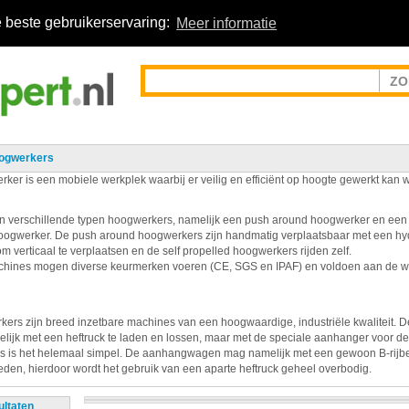
 beste gebruikerservaring:
Meer informatie
ogwerkers
ker is een mobiele werkplek waarbij er veilig en efficiënt op hoogte gewerkt kan 
n verschillende typen hoogwerkers, namelijk een push around hoogwerker en een 
oogwerker. De push around hoogwerkers zijn handmatig verplaatsbaar met een hy
om verticaal te verplaatsen en de self propelled hoogwerkers rijden zelf.
ines mogen diverse keurmerken voeren (CE, SGS en IPAF) en voldoen aan de we
ers zijn breed inzetbare machines van een hoogwaardige, industriële kwaliteit. 
elijk met een heftruck te laden en lossen, maar met de speciale aanhanger voor d
 is het helemaal simpel. De aanhangwagen mag namelijk met een gewoon B-rijb
den, hierdoor wordt het gebruik van een aparte heftruck geheel overbodig.
ultaten