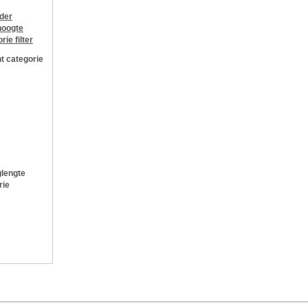
jder
oogte
orie
filter
t categorie
lengte
rie