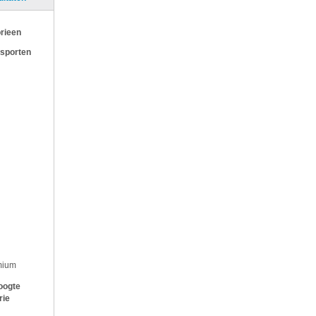
rieen
 sporten
mium
oogte
rie