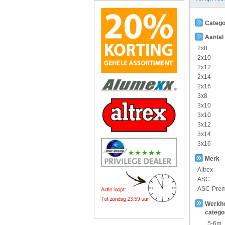
Catego
Aantal
2x8
2x10
2x12
2x14
2x16
3x8
3x10
3x10
3x12
3x14
3x16
Merk
Altrex
ASC
ASC-Pre
Werkh
catego
5-6m