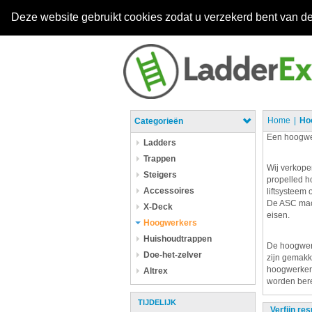
Deze website gebruikt cookies zodat u verzekerd bent van de
Home
Ho
Categorieën
Een hoogwer
Ladders
Trappen
Wij verkope
Steigers
propelled h
Accessoires
liftsysteem 
De ASC mach
X-Deck
eisen.
Hoogwerkers
Huishoudtrappen
De hoogwerk
Doe-het-zelver
zijn gemakk
hoogwerkers
Altrex
worden bere
TIJDELIJK
Verfijn res