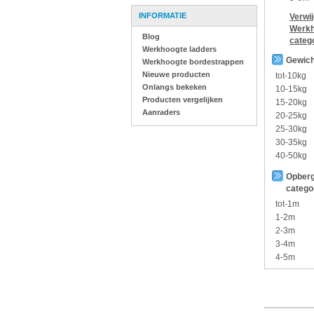
INFORMATIE
Verwi
Werkh
Blog
categ
Werkhoogte ladders
Gewich
Werkhoogte bordestrappen
Nieuwe producten
tot-10kg
Onlangs bekeken
10-15kg
Producten vergelijken
15-20kg
Aanraders
20-25kg
25-30kg
30-35kg
40-50kg
Opberg
catego
tot-1m
1-2m
2-3m
3-4m
4-5m