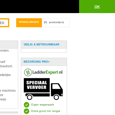
OK
WINKELWAGEN
(0)
product(en)
VEILIG & BETROUWBAAR
worden.
self
BEZORGING PRO+
draulisch
ttelijke
De machines
eze
ewijs