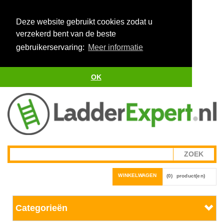
Deze website gebruikt cookies zodat u
verzekerd bent van de beste
gebruikerservaring:
Meer informatie
OK
WINKELWAGEN
(0)
product(en)
Categorieën