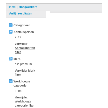
Home
Hoogwerkers
Verfijn resultaten
Categorieen
Aantal sporten
2x12
Verwijder
Aantal sporten
filter
Merk
asc-premium
Verwijder
Merk
filter
Werkhoogte
categorie
3-4m
Verwijder
Werkhoogte
categorie
filter