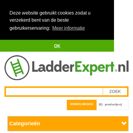
Deze website gebruikt cookies zodat u
verzekerd bent van de beste
gebruikerservaring:
Meer informatie
OK
WINKELWAGEN
(0)
product(en)
Categorieën