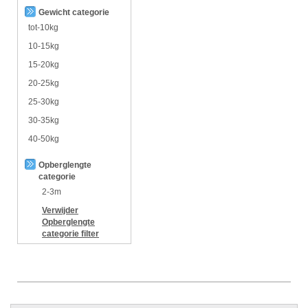
Gewicht categorie
tot-10kg
10-15kg
15-20kg
20-25kg
25-30kg
30-35kg
40-50kg
Opberglengte
categorie
2-3m
Verwijder
Opberglengte
categorie
filter