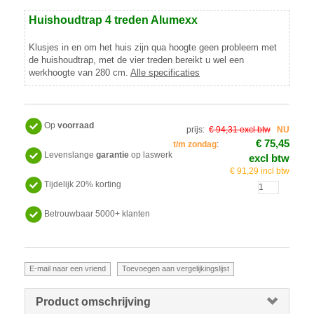
Huishoudtrap 4 treden Alumexx
Klusjes in en om het huis zijn qua hoogte geen probleem met
de huishoudtrap, met de vier treden bereikt u wel een
werkhoogte van 280 cm.
Alle specificaties
Op
voorraad
prijs:
€ 94,31 excl btw
NU
€ 75,45
t/m zondag
:
Levenslange
garantie
op laswerk
excl btw
€ 91,29 incl btw
Tijdelijk 20% korting
Betrouwbaar 5000+ klanten
Product omschrijving