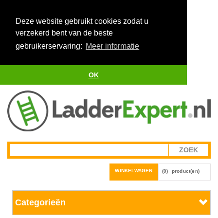
Deze website gebruikt cookies zodat u
verzekerd bent van de beste
gebruikerservaring:
Meer informatie
OK
WINKELWAGEN
(0)
product(en)
Categorieën