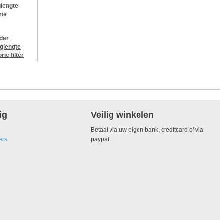
lengte
rie
jder
glengte
orie
filter
ig
Veilig winkelen
Betaal via uw eigen bank, creditcard of via
ers
paypal.