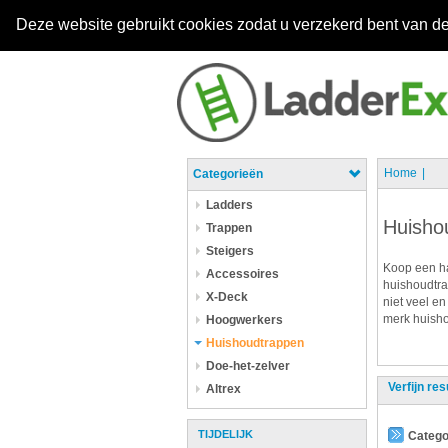
Deze website gebruikt cookies zodat u verzekerd bent van de
Home
Categorieën
Ladders
Huisho
Trappen
Steigers
Koop een ha
Accessoires
huishoudtra
X-Deck
niet veel en
merk huisho
Hoogwerkers
Huishoudtrappen
Doe-het-zelver
Verfijn res
Altrex
TIJDELIJK
Catego