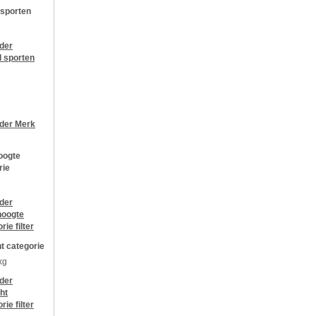
 sporten
jder
l sporten
jder
Merk
oogte
rie
jder
oogte
orie
filter
t categorie
kg
jder
ht
orie
filter