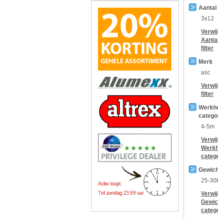
Aantal
3x12
Verwi
Aanta
filter
Merk
asc
Verwi
filter
Werkh
catego
4-5m
Verwi
Werkh
categ
Gewich
25-30
Verwi
Gewic
categ