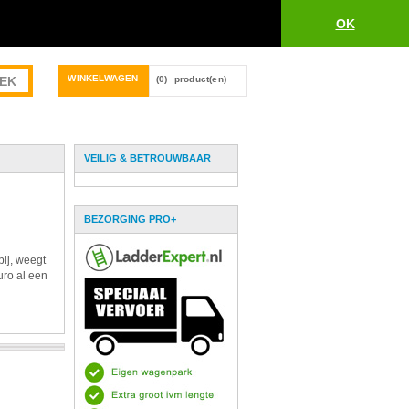
OK
WINKELWAGEN
(0)
product(en)
VEILIG & BETROUWBAAR
BEZORGING PRO+
bij, weegt
uro al een