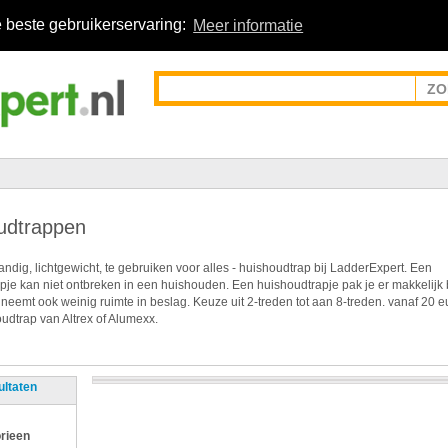
 beste gebruikerservaring:
Meer informatie
udtrappen
ndig, lichtgewicht, te gebruiken voor alles - huishoudtrap bij LadderExpert. Een
pje kan niet ontbreken in een huishouden. Een huishoudtrapje pak je er makkelijk 
 neemt ook weinig ruimte in beslag. Keuze uit 2-treden tot aan 8-treden. vanaf 20 e
udtrap van Altrex of Alumexx.
ultaten
rieen