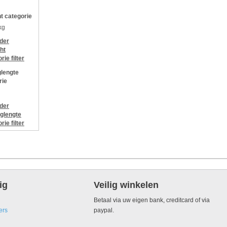
t categorie
kg
jder
ht
orie
filter
lengte
rie
jder
glengte
orie
filter
ig
Veilig winkelen
Betaal via uw eigen bank, creditcard of via
ers
paypal.