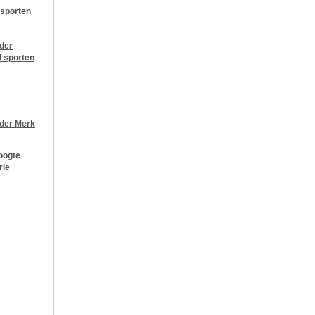
 sporten
jder
l sporten
jder
Merk
oogte
rie