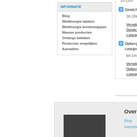
10-11m
INFORMATIE
Gewich
Blog
30-35
Werkhoogte ladders
Verwi
Werkhoogte bordestrappen
Gewic
Nieuwe producten
categ
Onlangs bekeken
Producten vergelijken
Opberg
catego
Aanraders
tot-1m
Verwi
Opber
categ
Over
Blog
Aanrad