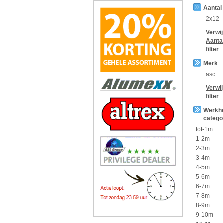
Aantal
2x12
Verwi
Aanta
filter
Merk
asc
Verwi
filter
Werkh
catego
tot-1m
1-2m
2-3m
3-4m
4-5m
5-6m
6-7m
7-8m
8-9m
9-10m