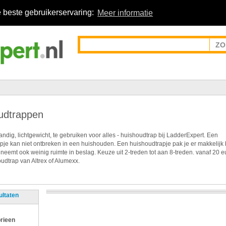
 beste gebruikerservaring:
Meer informatie
udtrappen
ndig, lichtgewicht, te gebruiken voor alles - huishoudtrap bij LadderExpert. Een
pje kan niet ontbreken in een huishouden. Een huishoudtrapje pak je er makkelijk 
 neemt ook weinig ruimte in beslag. Keuze uit 2-treden tot aan 8-treden. vanaf 20 e
udtrap van Altrex of Alumexx.
ultaten
rieen