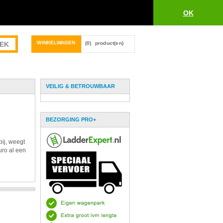
OK
WINKELWAGEN
(0)
product(en)
VEILIG & BETROUWBAAR
BEZORGING PRO+
bij, weegt
uro al een