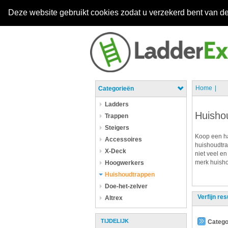
Deze website gebruikt cookies zodat u verzekerd bent van de
Home
Categorieën
Ladders
Huisho
Trappen
Steigers
Koop een ha
Accessoires
huishoudtra
X-Deck
niet veel en
merk huisho
Hoogwerkers
Huishoudtrappen
Doe-het-zelver
Verfijn res
Altrex
TIJDELIJK
Catego