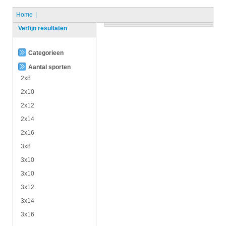
Home
Verfijn resultaten
Categorieen
Aantal sporten
2x8
2x10
2x12
2x14
2x16
3x8
3x10
3x10
3x12
3x14
3x16