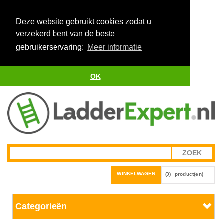
Deze website gebruikt cookies zodat u
verzekerd bent van de beste
gebruikerservaring:
Meer informatie
OK
WINKELWAGEN
(0)
product(en)
Categorieën