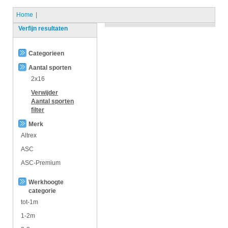
Home
Verfijn resultaten
Categorieen
Aantal sporten
2x16
Verwijder
Aantal sporten
filter
Merk
Altrex
ASC
ASC-Premium
Werkhoogte
categorie
tot-1m
1-2m