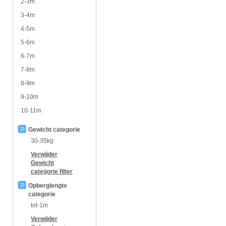
2-3m
3-4m
4-5m
5-6m
6-7m
7-8m
8-9m
9-10m
10-11m
Gewicht categorie
30-35kg
Verwijder
Gewicht
categorie
filter
Opberglengte
categorie
tot-1m
Verwijder