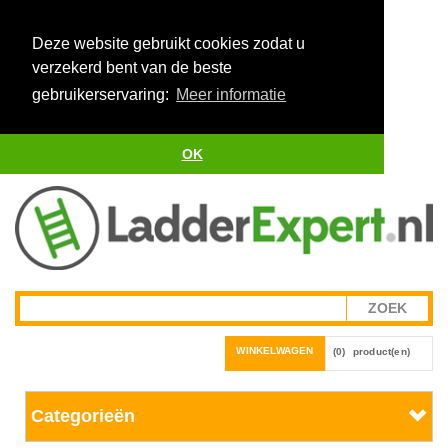
Deze website gebruikt cookies zodat u
verzekerd bent van de beste
gebruikerservaring:
Meer informatie
OK
WINKELWAGEN
(0)
product(en)
Categorieën