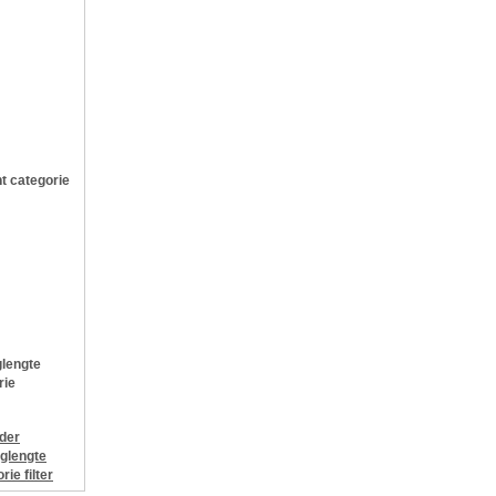
t categorie
lengte
rie
jder
glengte
orie
filter