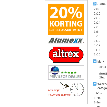
Aantal
2x8
2x10
2x12
2x14
2x16
3x8
3x10
3x10
3x12
3x14
3x16
Merk
altrex
Verwi
filter
Werkh
catego
tot-1m
1-2m
2-3m