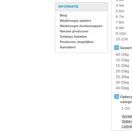
3-4m
4-5m
INFORMATIE
5-6m
Blog
6-7m
Werkhoogte ladders
7-8m
Werkhoogte bordestrappen
8-9m
Nieuwe producten
9-10m
Onlangs bekeken
10-11m
Producten vergelijken
Aanraders
Gewich
tot-10kg
10-15kg
15-20kg
20-25kg
25-30kg
30-35kg
40-50kg
Opberg
catego
1-2m
Verwi
Opber
categ