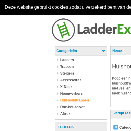
Deze website gebruikt cookies zodat u verzekerd bent van de
Home
Categorieën
Ladders
Huisho
Trappen
Steigers
Koop een ha
Accessoires
huishoudtra
X-Deck
niet veel en
merk huisho
Hoogwerkers
Huishoudtrappen
Doe-het-zelver
Verfijn res
Altrex
TIJDELIJK
Catego