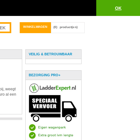
OK
WINKELWAGEN
(0)
product(en)
VEILIG & BETROUWBAAR
BEZORGING PRO+
bij, weegt
uro al een