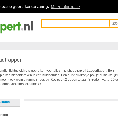
 beste gebruikerservaring:
Meer informatie
udtrappen
ndig, lichtgewicht, te gebruiken voor alles - huishoudtrap bij LadderExpert. Een
pje kan niet ontbreken in een huishouden. Een huishoudtrapje pak je er makkelijk 
 neemt ook weinig ruimte in beslag. Keuze uit 2-treden tot aan 8-treden. vanaf 20 e
udtrap van Altrex of Alumexx.
ultaten
rieen