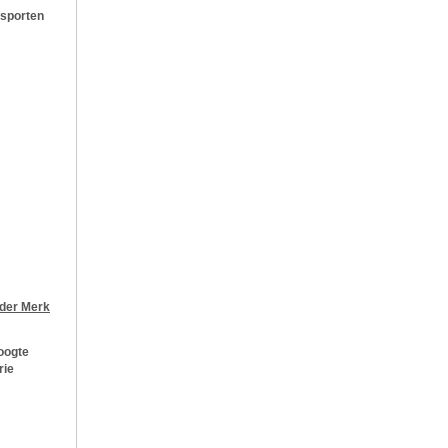
 sporten
jder
Merk
oogte
rie