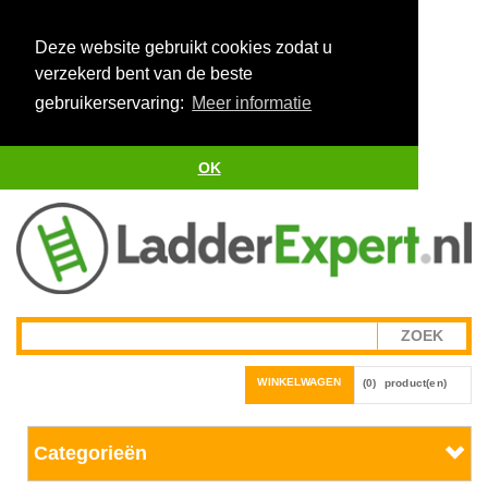
Deze website gebruikt cookies zodat u
verzekerd bent van de beste
gebruikerservaring:
Meer informatie
OK
WINKELWAGEN
(0)
product(en)
Categorieën