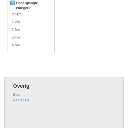
Opberglengte
categorie
tot-1m
1-2m
2-3m
3-4m
4-5m
Overig
Blog
Aanraders