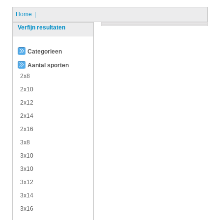
Home
Verfijn resultaten
Categorieen
Aantal sporten
2x8
2x10
2x12
2x14
2x16
3x8
3x10
3x10
3x12
3x14
3x16